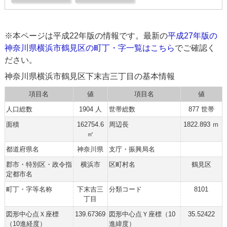
※本ページは平成22年版の情報です。最新の
平成27年版の
神奈川県横浜市鶴見区の町丁・字一覧はこちら
でご確認く
ださい。
神奈川県横浜市鶴見区下末吉三丁目の基本情報
項目名
値
項目名
値
人口総数
1904 人
世帯総数
877 世帯
面積
162754.6
周辺長
1822.893 ｍ
㎡
都道府県名
神奈川県
支庁・振興局名
郡市・特別区・政令指
横浜市
区町村名
鶴見区
定都市名
町丁・字等名称
下末吉三
分類コード
8101
丁目
図形中心点Ｘ座標
139.67369
図形中心点Ｙ座標（10
35.52422
（10進経度）
進緯度）