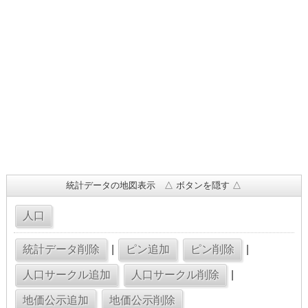
統計データの地図表示 △ ボタンを隠す △
|
|
|