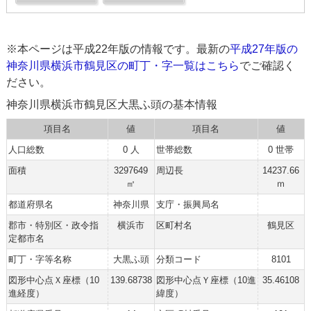
※本ページは平成22年版の情報です。最新の
平成27年版の
神奈川県横浜市鶴見区の町丁・字一覧はこちら
でご確認く
ださい。
神奈川県横浜市鶴見区大黒ふ頭の基本情報
項目名
値
項目名
値
人口総数
0 人
世帯総数
0 世帯
面積
3297649
周辺長
14237.66
㎡
ｍ
都道府県名
神奈川県
支庁・振興局名
郡市・特別区・政令指
横浜市
区町村名
鶴見区
定都市名
町丁・字等名称
大黒ふ頭
分類コード
8101
図形中心点Ｘ座標（10
139.68738
図形中心点Ｙ座標（10進
35.46108
進経度）
緯度）