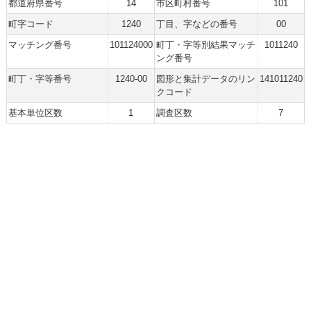
都道府県番号
14
市区町村番号
101
町字コード
1240
丁目、字などの番号
00
マッチング番号
101124000
町丁・字等別結果マッチ
1011240
ング番号
町丁・字等番号
1240-00
図形と集計データのリン
141011240
クコード
基本単位区数
1
調査区数
7