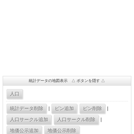
統計データの地図表示 △ ボタンを隠す △
|
|
|