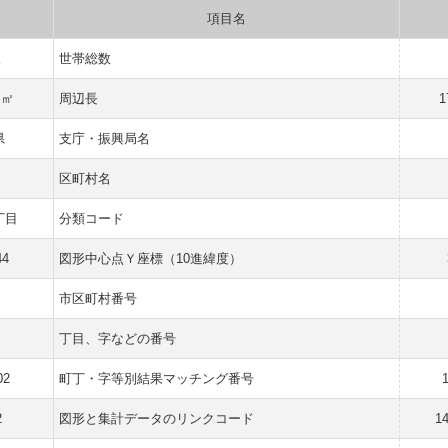
項目名
人
世帯総数
 ㎡
周辺長
1
県
支庁・振興局名
区町村名
丁目
分類コード
44
図形中心点Ｙ座標（10進緯度）
市区町村番号
丁目、字などの番号
02
町丁・字等別結果マッチング番号
2
図形と集計データのリンクコード
1