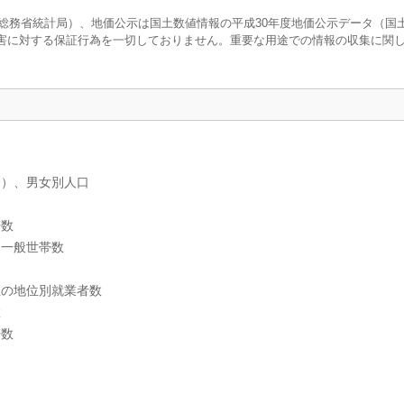
調査（総務省統計局）、地価公示は国土数値情報の平成30年度地価公示データ（国
害に対する保証行為を一切しておりません。重要な用途での情報の収集に関
分）、男女別人口
帯数
別一般世帯数
上の地位別就業者数
数
帯数