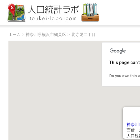
ホーム
>
神奈川県横浜市鶴見区
>
北寺尾二丁目
This page can'
Do you own this 
神奈川
面積: 12
人口総数