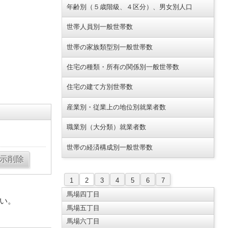
年齢別（５歳階級、４区分）、男女別人口
世帯人員別一般世帯数
世帯の家族類型別一般世帯数
住宅の種類・所有の関係別一般世帯数
住宅の建て方別世帯数
産業別・従業上の地位別就業者数
職業別（大分類）就業者数
世帯の経済構成別一般世帯数
1
2
3
4
5
6
7
馬場四丁目
い。
馬場五丁目
馬場六丁目