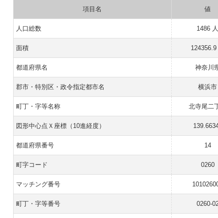
項目名
値
人口総数
1486 
面積
124356.9
都道府県名
神奈川
郡市・特別区・政令指定都市名
横浜市
町丁・字等名称
北寺尾二
図形中心点Ｘ座標（10進経度）
139.663
都道府県番号
14
町字コード
0260
マッチング番号
1010260
町丁・字等番号
0260-0