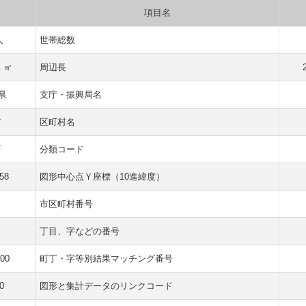
項目名
人
世帯総数
1 ㎡
周辺長
県
支庁・振興局名
市
区町村名
町
分類コード
58
図形中心点Ｙ座標（10進緯度）
市区町村番号
丁目、字などの番号
000
町丁・字等別結果マッチング番号
0
図形と集計データのリンクコード