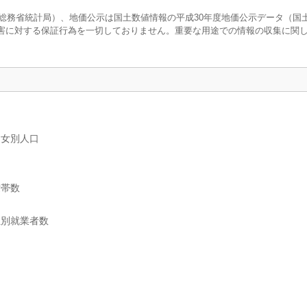
調査（総務省統計局）、地価公示は国土数値情報の平成30年度地価公示データ（国
害に対する保証行為を一切しておりません。重要な用途での情報の収集に関
男女別人口
世帯数
位別就業者数