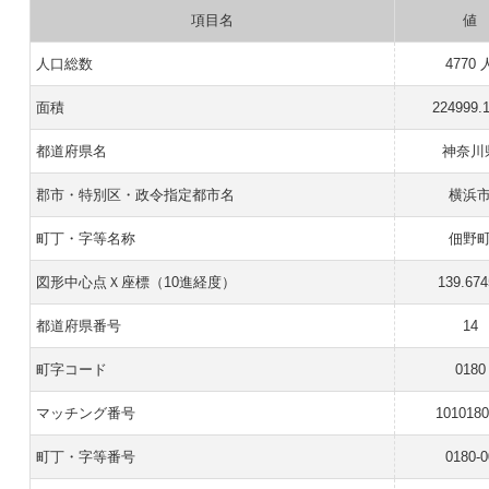
項目名
値
人口総数
4770 
面積
224999.
都道府県名
神奈川
郡市・特別区・政令指定都市名
横浜
町丁・字等名称
佃野
図形中心点Ｘ座標（10進経度）
139.674
都道府県番号
14
町字コード
0180
マッチング番号
101018
町丁・字等番号
0180-0