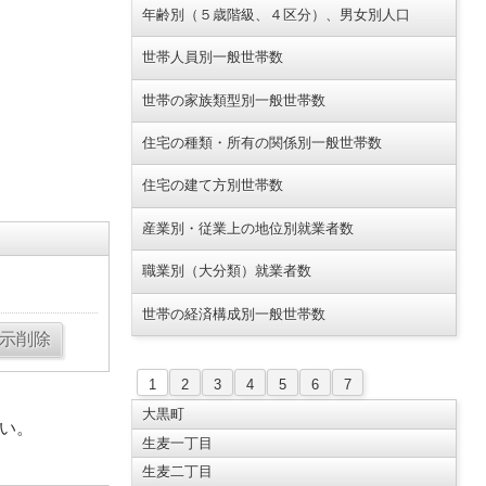
年齢別（５歳階級、４区分）、男女別人口
世帯人員別一般世帯数
世帯の家族類型別一般世帯数
住宅の種類・所有の関係別一般世帯数
住宅の建て方別世帯数
産業別・従業上の地位別就業者数
職業別（大分類）就業者数
世帯の経済構成別一般世帯数
1
2
3
4
5
6
7
大黒町
い。
生麦一丁目
生麦二丁目