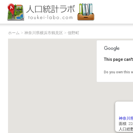
ホーム
>
神奈川県横浜市鶴見区
>
佃野町
This page can'
Do you own this 
神奈川
面積: 22
人口総数: