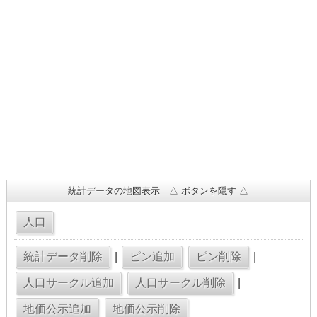
統計データの地図表示 △ ボタンを隠す △
|
|
|