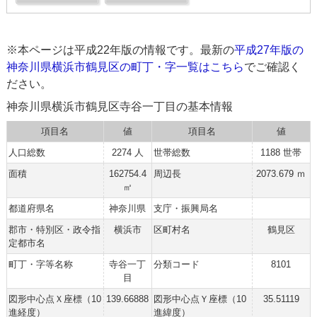
※本ページは平成22年版の情報です。最新の
平成27年版の
神奈川県横浜市鶴見区の町丁・字一覧はこちら
でご確認く
ださい。
神奈川県横浜市鶴見区寺谷一丁目の基本情報
項目名
値
項目名
値
人口総数
2274 人
世帯総数
1188 世帯
面積
162754.4
周辺長
2073.679 ｍ
㎡
都道府県名
神奈川県
支庁・振興局名
郡市・特別区・政令指
横浜市
区町村名
鶴見区
定都市名
町丁・字等名称
寺谷一丁
分類コード
8101
目
図形中心点Ｘ座標（10
139.66888
図形中心点Ｙ座標（10
35.51119
進経度）
進緯度）