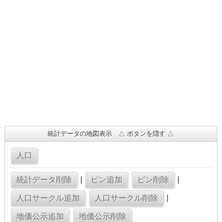
統計データの地図表示 △ ボタンを隠す △
|
|
|