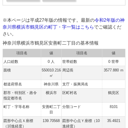
※本ページは平成27年版の情報です。最新の
令和2年版の神
奈川県横浜市鶴見区の町丁・字一覧はこちら
でご確認くだ
さい。
神奈川県横浜市鶴見区安善町二丁目の基本情報
項目名
値
項目名
値
人口総数
0 人
世帯総数
0 世帯
面積
550010.216
周辺長
3577.880 ｍ
㎡
都道府県名
神奈川県
支庁・振興局名
郡市・特別区・政令
横浜市
区町村名
鶴見区
指定都市名
町丁・字等名称
安善町二丁
分類コード
8101
目
図形中心点Ｘ座標
139.70568
図形中心点Ｙ座標（10
35.4921
（10進経度）
進緯度）