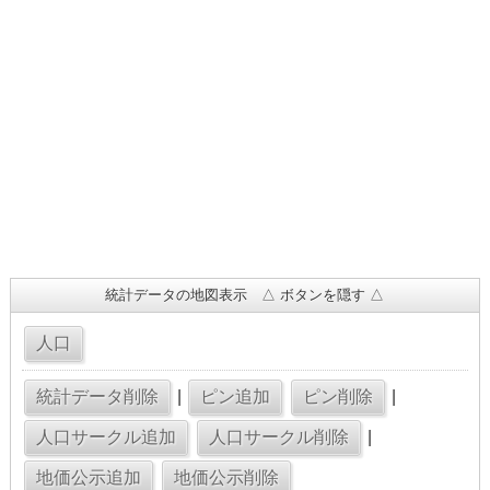
統計データの地図表示 △ ボタンを隠す △
|
|
|