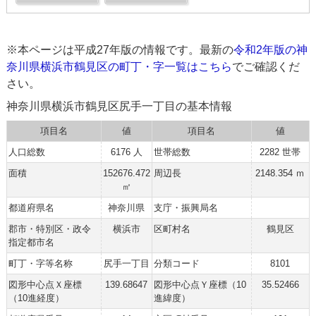
※本ページは平成27年版の情報です。最新の
令和2年版の神
奈川県横浜市鶴見区の町丁・字一覧はこちら
でご確認くだ
さい。
神奈川県横浜市鶴見区尻手一丁目の基本情報
項目名
値
項目名
値
人口総数
6176 人
世帯総数
2282 世帯
面積
152676.472
周辺長
2148.354 ｍ
㎡
都道府県名
神奈川県
支庁・振興局名
郡市・特別区・政令
横浜市
区町村名
鶴見区
指定都市名
町丁・字等名称
尻手一丁目
分類コード
8101
図形中心点Ｘ座標
139.68647
図形中心点Ｙ座標（10
35.52466
（10進経度）
進緯度）