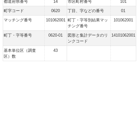
都道府県番号
14
市区町村番号
101
町字コード
0620
丁目、字などの番号
01
マッチング番号
101062001
町丁・字等別結果マッ
101062001
チング番号
町丁・字等番号
0620-01
図形と集計データのリ
14101062001
ンクコード
基本単位区（調査
43
区）数