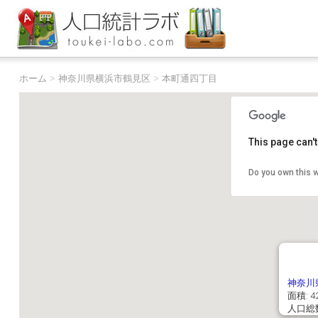
ホーム
>
神奈川県横浜市鶴見区
>
本町通四丁目
This page can'
Do you own this 
神奈川
面積: 42
人口総数