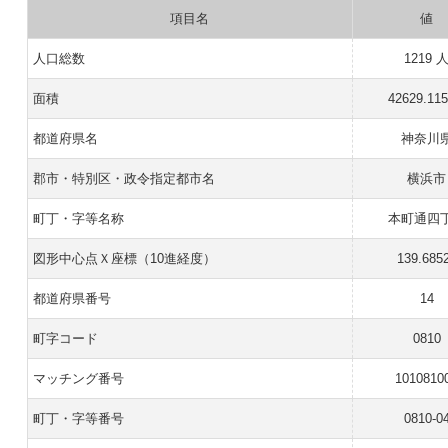
項目名
値
人口総数
1219 
面積
42629.11
都道府県名
神奈川
郡市・特別区・政令指定都市名
横浜市
町丁・字等名称
本町通四
図形中心点Ｘ座標（10進経度）
139.685
都道府県番号
14
町字コード
0810
マッチング番号
1010810
町丁・字等番号
0810-0