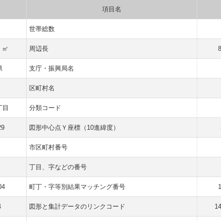
項目名
人
世帯総数
5 ㎡
周辺長
県
支庁・振興局名
区町村名
丁目
分類コード
29
図形中心点Ｙ座標（10進緯度）
市区町村番号
丁目、字などの番号
04
町丁・字等別結果マッチング番号
4
図形と集計データのリンクコード
1