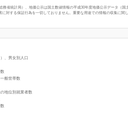
調査（総務省統計局）、地価公示は国土数値情報の平成30年度地価公示データ（国
害に対する保証行為を一切しておりません。重要な用途での情報の収集に関
分）、男女別人口
帯数
別一般世帯数
上の地位別就業者数
数
帯数