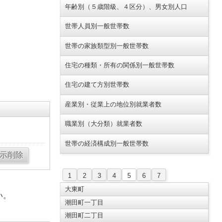
年齢別（５歳階級、４区分）、男女別人口
世帯人員別一般世帯数
世帯の家族類型別一般世帯数
住宅の種類・所有の関係別一般世帯数
住宅の建て方別世帯数
産業別・従業上の地位別就業者数
職業別（大分類）就業者数
世帯の経済構成別一般世帯数
1
2
3
4
5
6
7
大東町
い。
潮田町一丁目
潮田町二丁目