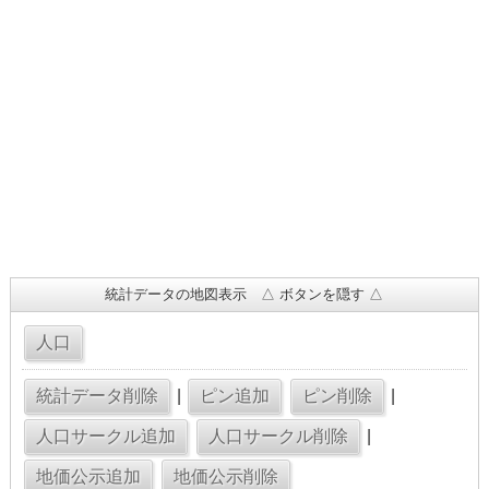
統計データの地図表示 △ ボタンを隠す △
|
|
|