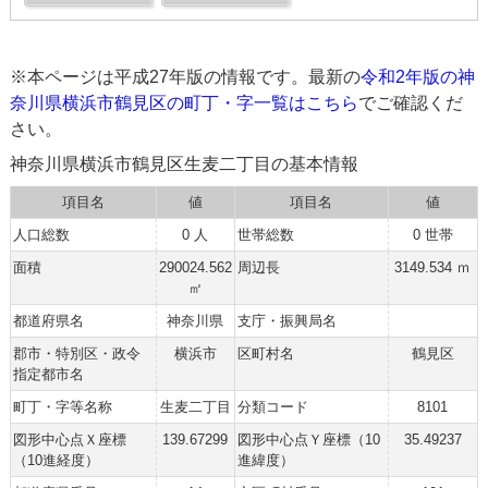
※本ページは平成27年版の情報です。最新の
令和2年版の神
奈川県横浜市鶴見区の町丁・字一覧はこちら
でご確認くだ
さい。
神奈川県横浜市鶴見区生麦二丁目の基本情報
項目名
値
項目名
値
人口総数
0 人
世帯総数
0 世帯
面積
290024.562
周辺長
3149.534 ｍ
㎡
都道府県名
神奈川県
支庁・振興局名
郡市・特別区・政令
横浜市
区町村名
鶴見区
指定都市名
町丁・字等名称
生麦二丁目
分類コード
8101
図形中心点Ｘ座標
139.67299
図形中心点Ｙ座標（10
35.49237
（10進経度）
進緯度）