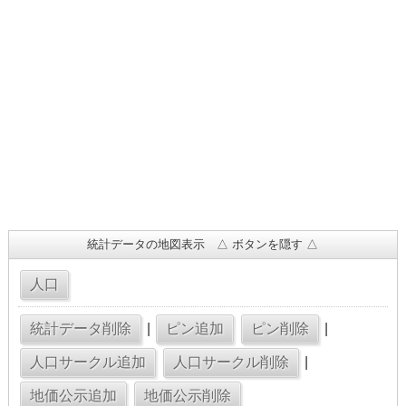
統計データの地図表示 △ ボタンを隠す △
|
|
|