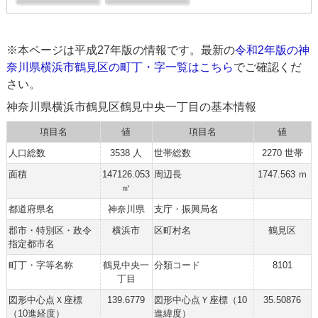
※本ページは平成27年版の情報です。最新の
令和2年版の神
奈川県横浜市鶴見区の町丁・字一覧はこちら
でご確認くだ
さい。
神奈川県横浜市鶴見区鶴見中央一丁目の基本情報
項目名
値
項目名
値
人口総数
3538 人
世帯総数
2270 世帯
面積
147126.053
周辺長
1747.563 ｍ
㎡
都道府県名
神奈川県
支庁・振興局名
郡市・特別区・政令
横浜市
区町村名
鶴見区
指定都市名
町丁・字等名称
鶴見中央一
分類コード
8101
丁目
図形中心点Ｘ座標
139.6779
図形中心点Ｙ座標（10
35.50876
（10進経度）
進緯度）