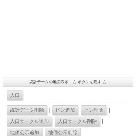
統計データの地図表示 △ ボタンを隠す △
|
|
|