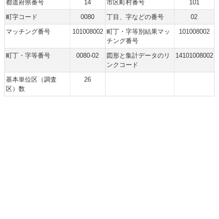
都道府県番号
14
市区町村番号
101
町字コード
0080
丁目、字などの番号
02
マッチング番号
101008002
町丁・字等別結果マッ
101008002
チング番号
町丁・字等番号
0080-02
図形と集計データのリ
14101008002
ンクコード
基本単位区（調査
26
区）数