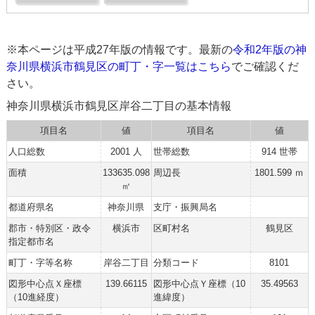
※本ページは平成27年版の情報です。最新の
令和2年版の神
奈川県横浜市鶴見区の町丁・字一覧はこちら
でご確認くだ
さい。
神奈川県横浜市鶴見区岸谷二丁目の基本情報
項目名
値
項目名
値
人口総数
2001 人
世帯総数
914 世帯
面積
133635.098
周辺長
1801.599 ｍ
㎡
都道府県名
神奈川県
支庁・振興局名
郡市・特別区・政令
横浜市
区町村名
鶴見区
指定都市名
町丁・字等名称
岸谷二丁目
分類コード
8101
図形中心点Ｘ座標
139.66115
図形中心点Ｙ座標（10
35.49563
（10進経度）
進緯度）