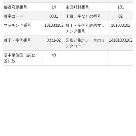
都道府県番号
14
市区町村番号
101
町字コード
0331
丁目、字などの番号
02
マッチング番号
101033102
町丁・字等別結果マッ
101033102
チング番号
町丁・字等番号
0331-02
図形と集計データのリ
14101033102
ンクコード
基本単位区（調査
43
区）数