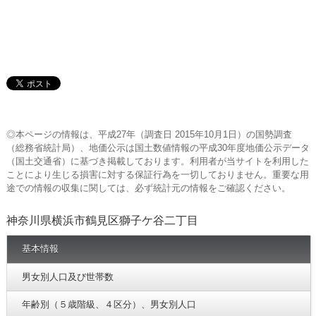
◎本ページの情報は、平成27年（調査日 2015年10月1日）の国勢調査
（総務省統計局）、地価公示は国土数値情報の平成30年度地価公示データ
（国土交通省）に基づき掲載しております。利用者が当サイトを利用した
ことにより生じる損害に対する保証行為を一切しておりません。重要な用
途での情報の収集に関しては、必ず統計元の情報をご確認ください。
神奈川県横浜市鶴見区獅子ケ谷二丁目
基本情報
男女別人口及び世帯数
年齢別（５歳階級、４区分）、男女別人口