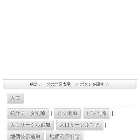
統計データの地図表示 △ ボタンを隠す △
|
|
|