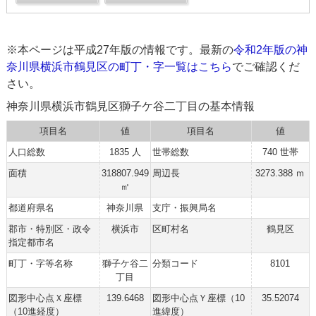
※本ページは平成27年版の情報です。最新の
令和2年版の神
奈川県横浜市鶴見区の町丁・字一覧はこちら
でご確認くだ
さい。
神奈川県横浜市鶴見区獅子ケ谷二丁目の基本情報
項目名
値
項目名
値
人口総数
1835 人
世帯総数
740 世帯
面積
318807.949
周辺長
3273.388 ｍ
㎡
都道府県名
神奈川県
支庁・振興局名
郡市・特別区・政令
横浜市
区町村名
鶴見区
指定都市名
町丁・字等名称
獅子ケ谷二
分類コード
8101
丁目
図形中心点Ｘ座標
139.6468
図形中心点Ｙ座標（10
35.52074
（10進経度）
進緯度）