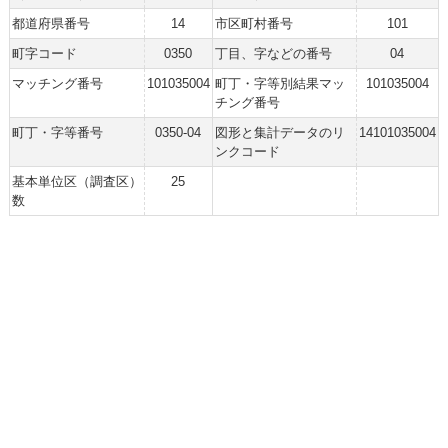
都道府県番号
14
市区町村番号
101
町字コード
0350
丁目、字などの番号
04
マッチング番号
101035004
町丁・字等別結果マッ
101035004
チング番号
町丁・字等番号
0350-04
図形と集計データのリ
14101035004
ンクコード
基本単位区（調査区）
25
数