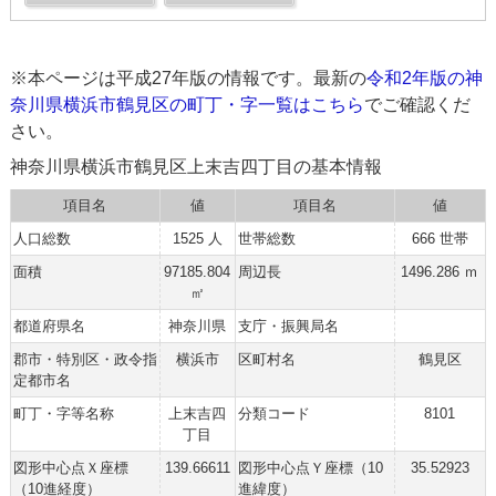
※本ページは平成27年版の情報です。最新の
令和2年版の神
奈川県横浜市鶴見区の町丁・字一覧はこちら
でご確認くだ
さい。
神奈川県横浜市鶴見区上末吉四丁目の基本情報
項目名
値
項目名
値
人口総数
1525 人
世帯総数
666 世帯
面積
97185.804
周辺長
1496.286 ｍ
㎡
都道府県名
神奈川県
支庁・振興局名
郡市・特別区・政令指
横浜市
区町村名
鶴見区
定都市名
町丁・字等名称
上末吉四
分類コード
8101
丁目
図形中心点Ｘ座標
139.66611
図形中心点Ｙ座標（10
35.52923
（10進経度）
進緯度）