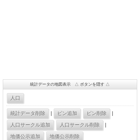
統計データの地図表示 △ ボタンを隠す △
|
|
|