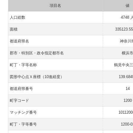
項目名
値
人口総数
4748 
面積
335123.5
都道府県名
神奈川
郡市・特別区・政令指定都市名
横浜
町丁・字等名称
鶴見中央
図形中心点Ｘ座標（10進経度）
139.684
都道府県番号
14
町字コード
1200
マッチング番号
1011200
町丁・字等番号
1200-0