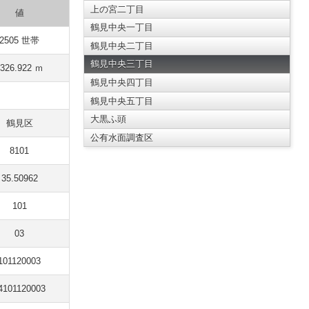
上の宮二丁目
値
鶴見中央一丁目
2505 世帯
鶴見中央二丁目
鶴見中央三丁目
2326.922 ｍ
鶴見中央四丁目
鶴見中央五丁目
大黒ふ頭
鶴見区
公有水面調査区
8101
35.50962
101
03
101120003
4101120003