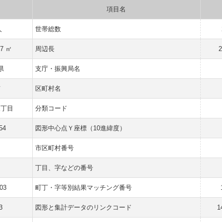
項目名
人
世帯総数
57 ㎡
周辺長
県
支庁・振興局名
市
区町村名
三丁目
分類コード
54
図形中心点Ｙ座標（10進緯度）
市区町村番号
丁目、字などの番号
03
町丁・字等別結果マッチング番号
3
図形と集計データのリンクコード
1