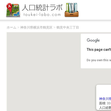
ホーム
>
神奈川県横浜市鶴見区
>
鶴見中央三丁目
This page can'
Do you own this 
神奈川
面積: 33
人口総数: