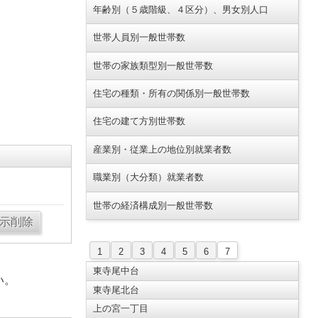
年齢別（５歳階級、４区分）、男女別人口
世帯人員別一般世帯数
世帯の家族類型別一般世帯数
住宅の種類・所有の関係別一般世帯数
住宅の建て方別世帯数
産業別・従業上の地位別就業者数
職業別（大分類）就業者数
世帯の経済構成別一般世帯数
1
2
3
4
5
6
7
東寺尾中台
い。
東寺尾北台
上の宮一丁目