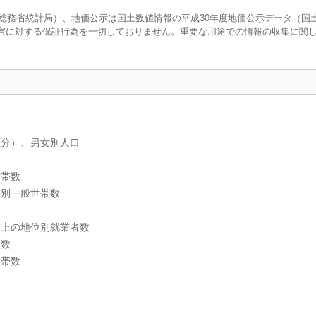
調査（総務省統計局）、地価公示は国土数値情報の平成30年度地価公示データ（国
害に対する保証行為を一切しておりません。重要な用途での情報の収集に関
区分）、男女別人口
世帯数
係別一般世帯数
業上の地位別就業者数
者数
世帯数