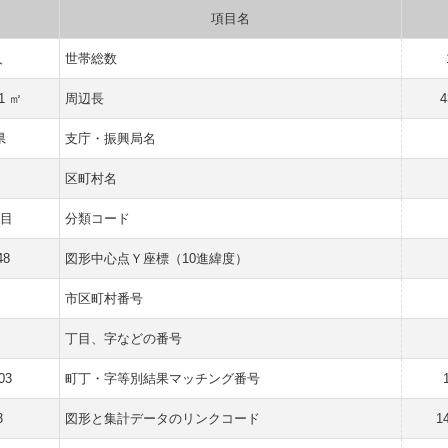
項目名
人
世帯総数
11 ㎡
周辺長
4
県
支庁・振興局名
区町村名
目
分類コード
48
図形中心点Ｙ座標（10進緯度）
市区町村番号
丁目、字などの番号
03
町丁・字等別結果マッチング番号
3
図形と集計データのリンクコード
1