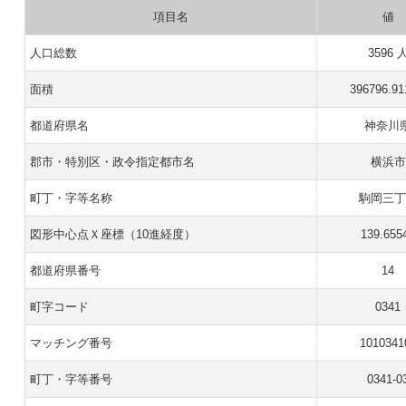
項目名
値
人口総数
3596 
面積
396796.9
都道府県名
神奈川
郡市・特別区・政令指定都市名
横浜市
町丁・字等名称
駒岡三丁
図形中心点Ｘ座標（10進経度）
139.655
都道府県番号
14
町字コード
0341
マッチング番号
1010341
町丁・字等番号
0341-0