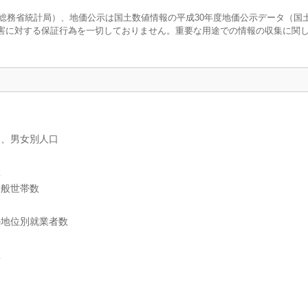
調査（総務省統計局）、地価公示は国土数値情報の平成30年度地価公示データ（国
害に対する保証行為を一切しておりません。重要な用途での情報の収集に関
）、男女別人口
数
一般世帯数
の地位別就業者数
数