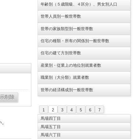
年齢別（５歳階級、４区分）、男女別人口
世帯人員別一般世帯数
世帯の家族類型別一般世帯数
住宅の種類・所有の関係別一般世帯数
住宅の建て方別世帯数
産業別・従業上の地位別就業者数
職業別（大分類）就業者数
世帯の経済構成別一般世帯数
1
2
3
4
5
6
7
馬場四丁目
い。
馬場五丁目
馬場六丁目