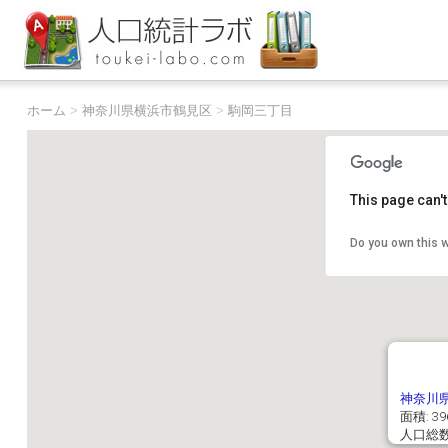
ホーム
>
神奈川県横浜市鶴見区
>
駒岡三丁目
This page can'
Do you own this 
神奈川
面積: 39
人口総数: