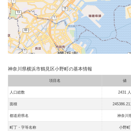
神奈川県横浜市鶴見区小野町の基本情報
項目名
値
人口総数
2431 
面積
245386.21
都道府県名
神奈川
町丁・字等名称
小野町