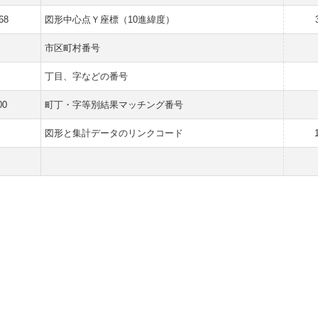
68
図形中心点Ｙ座標（10進緯度）
市区町村番号
丁目、字などの番号
00
町丁・字等別結果マッチング番号
図形と集計データのリンクコード