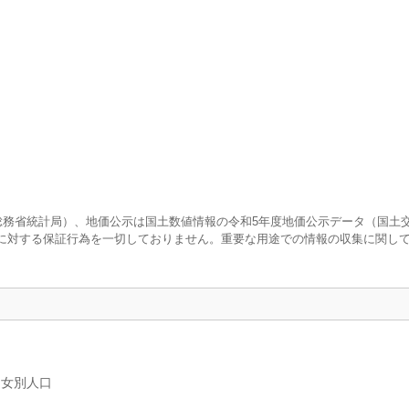
査（総務省統計局）、地価公示は国土数値情報の令和5年度地価公示データ（国土
に対する保証行為を一切しておりません。重要な用途での情報の収集に関し
男女別人口