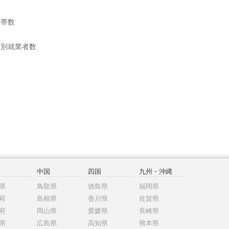
世帯数
位別就業者数
中国
四国
九州・沖縄
県
鳥取県
徳島県
福岡県
府
島根県
香川県
佐賀県
府
岡山県
愛媛県
長崎県
県
広島県
高知県
熊本県