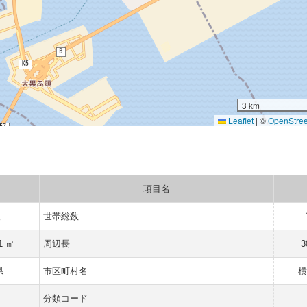
3 km
Leaflet
|
©
OpenStre
項目名
人
世帯総数
1 ㎡
周辺長
3
県
市区町村名
横
分類コード