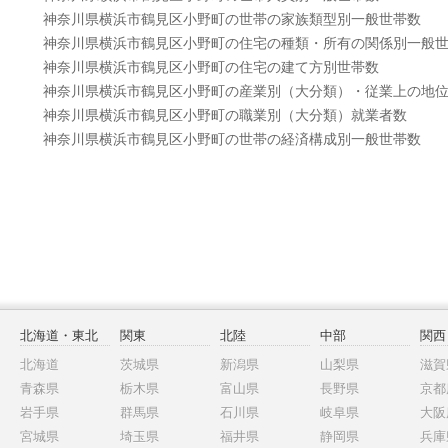
神奈川県横浜市鶴見区小野町の世帯の家族類型別一般世帯数
神奈川県横浜市鶴見区小野町の住宅の種類・所有の関係別一般
神奈川県横浜市鶴見区小野町の住宅の建て方別世帯数
神奈川県横浜市鶴見区小野町の産業別（大分類）・従業上の地
神奈川県横浜市鶴見区小野町の職業別（大分類）就業者数
神奈川県横浜市鶴見区小野町の世帯の経済構成別一般世帯数
北海道・東北
関東
北陸
中部
関西
北海道
茨城県
新潟県
山梨県
滋賀
青森県
栃木県
富山県
長野県
京都
岩手県
群馬県
石川県
岐阜県
大阪
宮城県
埼玉県
福井県
静岡県
兵庫