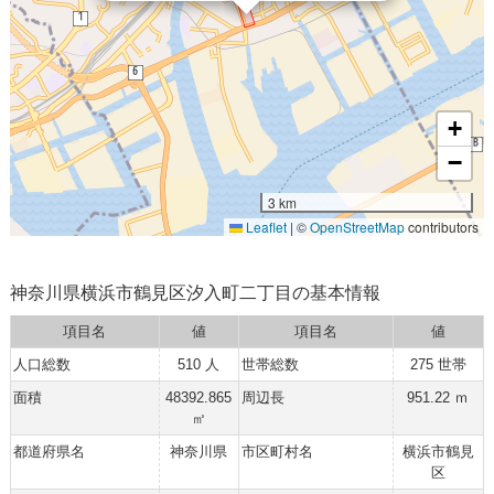
+
−
3 km
Leaflet
|
©
OpenStreetMap
contributors
神奈川県横浜市鶴見区汐入町二丁目の基本情報
項目名
値
項目名
値
人口総数
510 人
世帯総数
275 世帯
面積
48392.865
周辺長
951.22 ｍ
㎡
都道府県名
神奈川県
市区町村名
横浜市鶴見
区