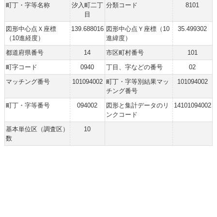
町丁・字等名称
汐入町二丁
分類コード
8101
目
図形中心点Ｘ座標
139.688016
図形中心点Ｙ座標（10
35.499302
（10進経度）
進緯度）
都道府県番号
14
市区町村番号
101
町字コード
0940
丁目、字などの番号
02
マッチング番号
101094002
町丁・字等別結果マッ
101094002
チング番号
町丁・字等番号
094002
図形と集計データのリ
14101094002
ンクコード
基本単位区（調査区）
10
数