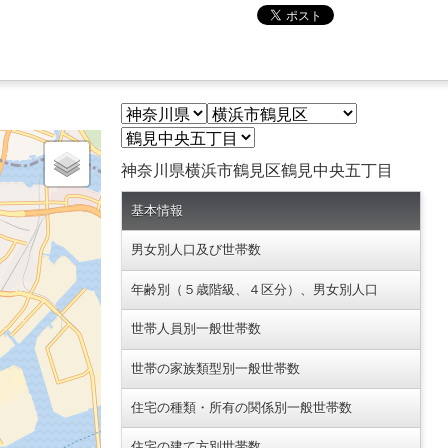
神奈川県横浜市鶴見区鶴見中央五丁目
基本情報
男女別人口及び世帯数
年齢別（５歳階級、４区分）、男女別人口
世帯人員別一般世帯数
世帯の家族類型別一般世帯数
住宅の種類・所有の関係別一般世帯数
住宅の建て方別世帯数