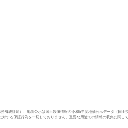
査（総務省統計局）、地価公示は国土数値情報の令和5年度地価公示データ（国土
に対する保証行為を一切しておりません。重要な用途での情報の収集に関し