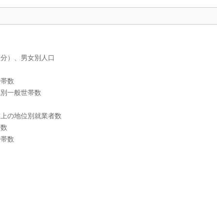
区分）、男女別人口
世帯数
係別一般世帯数
業上の地位別就業者数
者数
世帯数