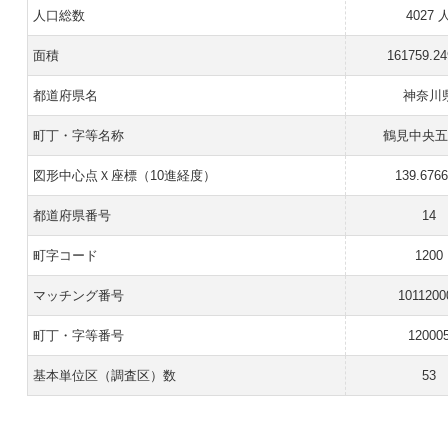
人口総数
4027 
面積
161759.2
都道府県名
神奈川
町丁・字等名称
鶴見中央
図形中心点Ｘ座標（10進経度）
139.676
都道府県番号
14
町字コード
1200
マッチング番号
1011200
町丁・字等番号
12000
基本単位区（調査区）数
53