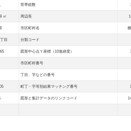
人
世帯総数
49 ㎡
周辺長
1
県
市区町村名
五丁目
分類コード
665
図形中心点Ｙ座標（10進緯度）
市区町村番号
丁目、字などの番号
05
町丁・字等別結果マッチング番号
5
図形と集計データのリンクコード
1