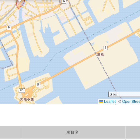
3 km
Leaflet
|
©
OpenStre
項目名