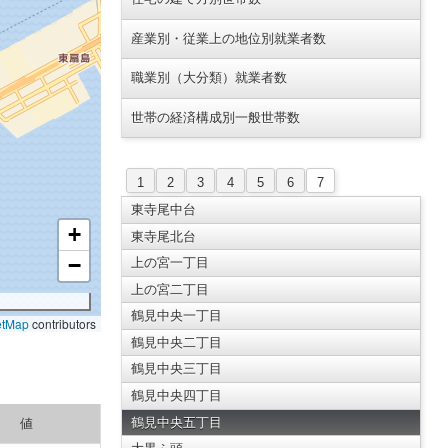
産業別・従業上の地位別就業者数
職業別（大分類）就業者数
世帯の経済構成別一般世帯数
1
2
3
4
5
6
7
東寺尾中台
+
東寺尾北台
−
上の宮一丁目
上の宮二丁目
鶴見中央一丁目
etMap
contributors
鶴見中央二丁目
鶴見中央三丁目
鶴見中央四丁目
鶴見中央五丁目
値