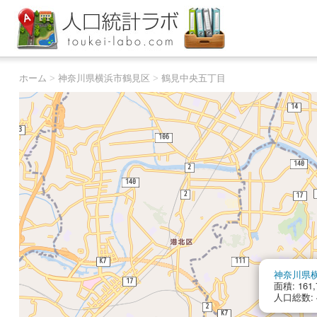
ホーム
>
神奈川県横浜市鶴見区
>
鶴見中央五丁目
神奈川県
面積: 161,
人口総数: 4