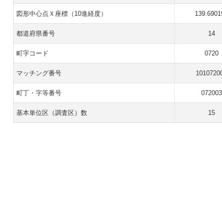
図形中心点Ｘ座標（10進経度）
139.6901
都道府県番号
14
町字コード
0720
マッチング番号
1010720
町丁・字等番号
072003
基本単位区（調査区）数
15