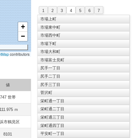
1
2
3
4
5
6
7
市場上町
+
市場東中町
−
市場西中町
市場下町
市場大和町
etMap
contributors
市場富士見町
尻手一丁目
尻手二丁目
尻手三丁目
値
菅沢町
747 世帯
栄町通一丁目
栄町通二丁目
111.975 ｍ
栄町通三丁目
浜市鶴見区
栄町通四丁目
平安町一丁目
8101