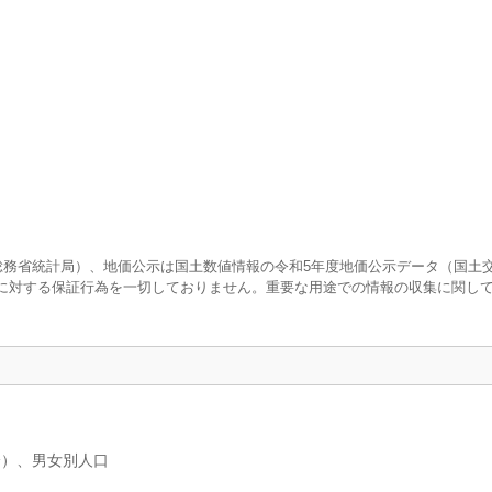
査（総務省統計局）、地価公示は国土数値情報の令和5年度地価公示データ（国土
に対する保証行為を一切しておりません。重要な用途での情報の収集に関し
分）、男女別人口