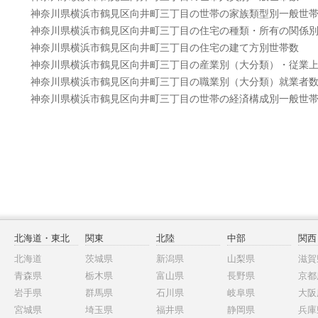
神奈川県横浜市鶴見区向井町三丁目の世帯の家族類型別一般世
神奈川県横浜市鶴見区向井町三丁目の住宅の種類・所有の関係
神奈川県横浜市鶴見区向井町三丁目の住宅の建て方別世帯数
神奈川県横浜市鶴見区向井町三丁目の産業別（大分類）・従業
神奈川県横浜市鶴見区向井町三丁目の職業別（大分類）就業者
神奈川県横浜市鶴見区向井町三丁目の世帯の経済構成別一般世
北海道・東北
関東
北陸
中部
関西
北海道
茨城県
新潟県
山梨県
滋賀
青森県
栃木県
富山県
長野県
京都
岩手県
群馬県
石川県
岐阜県
大阪
宮城県
埼玉県
福井県
静岡県
兵庫