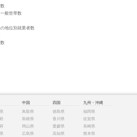
帯数
別一般世帯数
上の地位別就業者数
数
帯数
中国
四国
九州・沖縄
県
鳥取県
徳島県
福岡県
府
島根県
香川県
佐賀県
府
岡山県
愛媛県
長崎県
県
広島県
高知県
熊本県