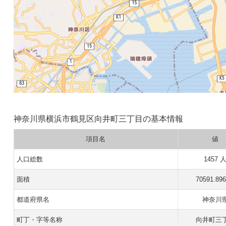
神奈川県横浜市鶴見区向井町三丁目の基本情報
項目名
値
人口総数
1457 
面積
70591.89
都道府県名
神奈川
町丁・字等名称
向井町三