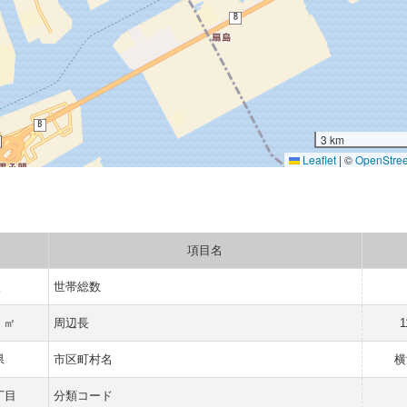
3 km
Leaflet
|
©
OpenStre
項目名
人
世帯総数
6 ㎡
周辺長
1
県
市区町村名
横
丁目
分類コード