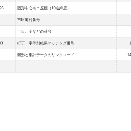
95
図形中心点Ｙ座標（10進緯度）
市区町村番号
丁目、字などの番号
03
町丁・字等別結果マッチング番号
図形と集計データのリンクコード
1