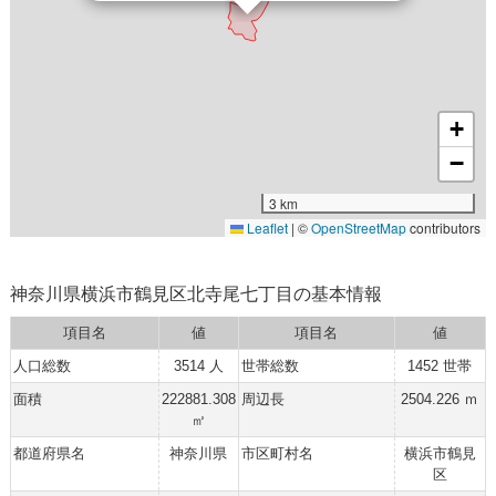
+
−
3 km
Leaflet
|
©
OpenStreetMap
contributors
神奈川県横浜市鶴見区北寺尾七丁目の基本情報
項目名
値
項目名
値
人口総数
3514 人
世帯総数
1452 世帯
面積
222881.308
周辺長
2504.226 ｍ
㎡
都道府県名
神奈川県
市区町村名
横浜市鶴見
区