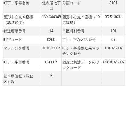
町丁・字等名称
北寺尾七丁
分類コード
8101
目
図形中心点Ｘ座標
139.644048
図形中心点Ｙ座標（10
35.513631
（10進経度）
進緯度）
都道府県番号
14
市区町村番号
101
町字コード
0260
丁目、字などの番号
07
マッチング番号
101026007
町丁・字等別結果マッ
101026007
チング番号
町丁・字等番号
026007
図形と集計データのリ
14101026007
ンクコード
基本単位区（調査
35
区）数