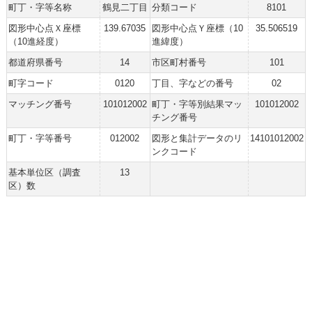
町丁・字等名称
鶴見二丁目
分類コード
8101
図形中心点Ｘ座標
139.67035
図形中心点Ｙ座標（10
35.506519
（10進経度）
進緯度）
都道府県番号
14
市区町村番号
101
町字コード
0120
丁目、字などの番号
02
マッチング番号
101012002
町丁・字等別結果マッ
101012002
チング番号
町丁・字等番号
012002
図形と集計データのリ
14101012002
ンクコード
基本単位区（調査
13
区）数