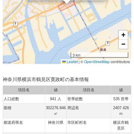
+
−
3 km
Leaflet
|
©
OpenStreetMap
contributors
神奈川県横浜市鶴見区寛政町の基本情報
項目名
値
項目名
値
人口総数
941 人
世帯総数
535 世帯
面積
302276.846
周辺長
2407.426
㎡
ｍ
都道府県名
神奈川県
市区町村名
横浜市鶴
見区