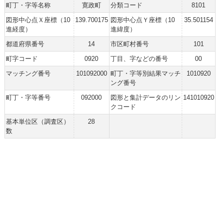
町丁・字等名称
寛政町
分類コード
8101
図形中心点Ｘ座標（10
139.700175
図形中心点Ｙ座標（10
35.501154
進経度）
進緯度）
都道府県番号
14
市区町村番号
101
町字コード
0920
丁目、字などの番号
00
マッチング番号
101092000
町丁・字等別結果マッチ
1010920
ング番号
町丁・字等番号
092000
図形と集計データのリン
141010920
クコード
基本単位区（調査区）
28
数