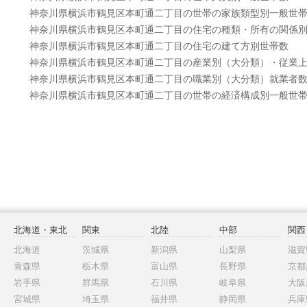
神奈川県横浜市鶴見区本町通二丁目の世帯の家族類型別一般世
神奈川県横浜市鶴見区本町通二丁目の住宅の種類・所有の関係
神奈川県横浜市鶴見区本町通二丁目の住宅の建て方別世帯数
神奈川県横浜市鶴見区本町通二丁目の産業別（大分類）・従業
神奈川県横浜市鶴見区本町通二丁目の職業別（大分類）就業者
神奈川県横浜市鶴見区本町通二丁目の世帯の経済構成別一般世
北海道・東北
関東
北陸
中部
関西
北海道
茨城県
新潟県
山梨県
滋賀
青森県
栃木県
富山県
長野県
京都
岩手県
群馬県
石川県
岐阜県
大阪
宮城県
埼玉県
福井県
静岡県
兵庫