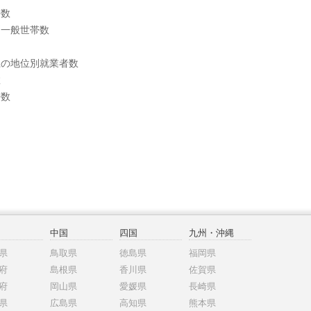
帯数
別一般世帯数
上の地位別就業者数
数
帯数
中国
四国
九州・沖縄
県
鳥取県
徳島県
福岡県
府
島根県
香川県
佐賀県
府
岡山県
愛媛県
長崎県
県
広島県
高知県
熊本県