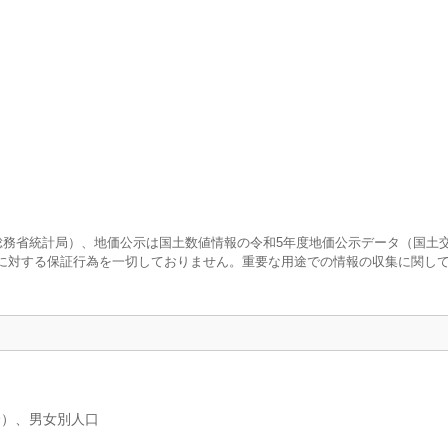
査（総務省統計局）、地価公示は国土数値情報の令和5年度地価公示データ（国土
に対する保証行為を一切しておりません。重要な用途での情報の収集に関し
分）、男女別人口