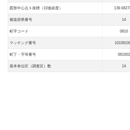
図形中心点Ｘ座標（10進経度）
139.6827
都道府県番号
14
町字コード
0810
マッチング番号
1010810
町丁・字等番号
081002
基本単位区（調査区）数
14