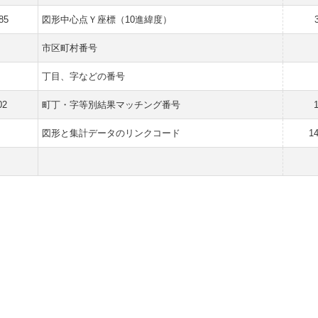
85
図形中心点Ｙ座標（10進緯度）
市区町村番号
丁目、字などの番号
02
町丁・字等別結果マッチング番号
図形と集計データのリンクコード
1