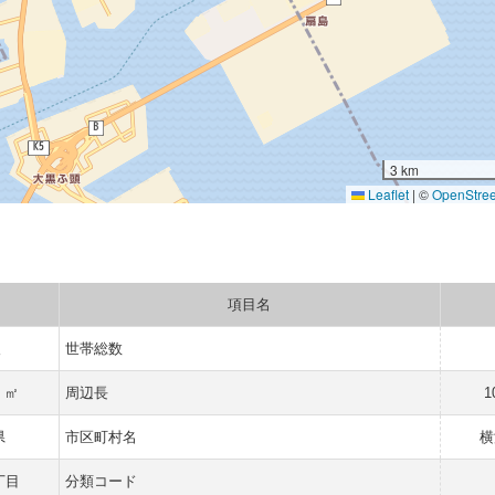
3 km
Leaflet
|
©
OpenStre
項目名
人
世帯総数
7 ㎡
周辺長
1
県
市区町村名
横
丁目
分類コード