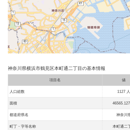
神奈川県横浜市鶴見区本町通二丁目の基本情報
項目名
値
人口総数
1127 
面積
46565.12
都道府県名
神奈川
町丁・字等名称
本町通二