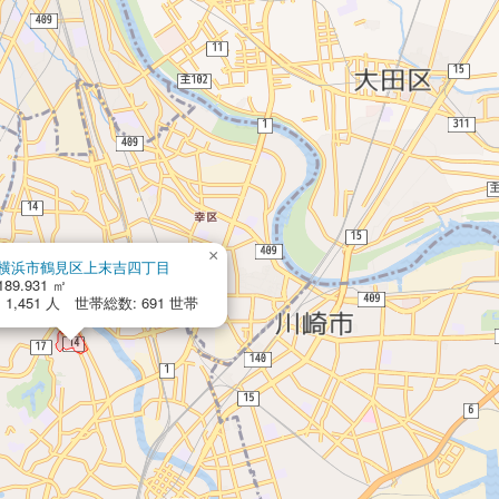
×
横浜市鶴見区上末吉四丁目
189.931 ㎡
1,451 人 世帯総数: 691 世帯