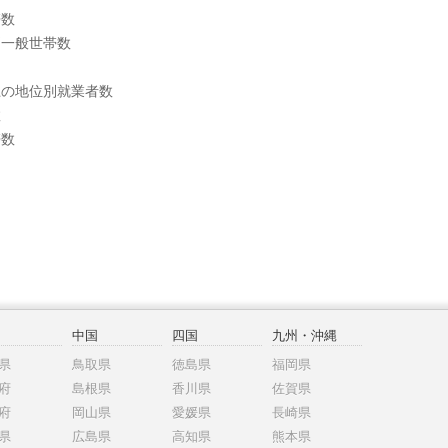
帯数
別一般世帯数
上の地位別就業者数
数
帯数
中国
四国
九州・沖縄
県
鳥取県
徳島県
福岡県
府
島根県
香川県
佐賀県
府
岡山県
愛媛県
長崎県
県
広島県
高知県
熊本県