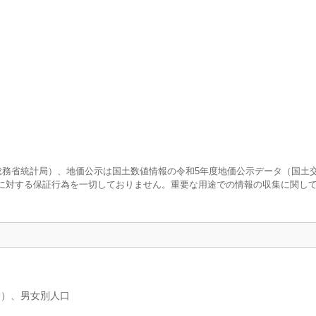
査（総務省統計局）、地価公示は国土数値情報の令和5年度地価公示データ（国土
に対する保証行為を一切しておりません。重要な用途での情報の収集に関し
分）、男女別人口