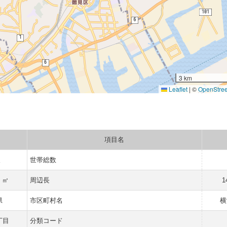
3 km
Leaflet
|
©
OpenStre
項目名
人
世帯総数
1 ㎡
周辺長
1
県
市区町村名
横
丁目
分類コード