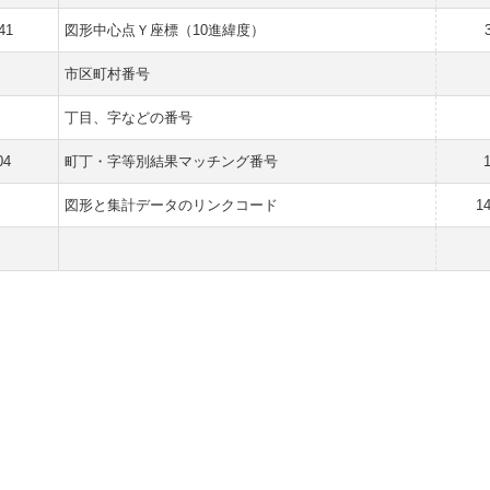
41
図形中心点Ｙ座標（10進緯度）
市区町村番号
丁目、字などの番号
04
町丁・字等別結果マッチング番号
図形と集計データのリンクコード
1