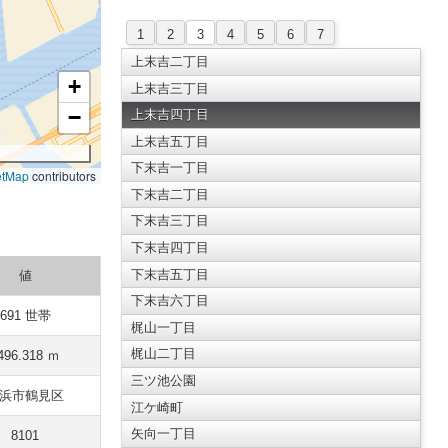
1
2
3
4
5
6
7
上末吉二丁目
+
上末吉三丁目
−
上末吉四丁目
上末吉五丁目
下末吉一丁目
etMap
contributors
下末吉二丁目
下末吉三丁目
下末吉四丁目
下末吉五丁目
値
下末吉六丁目
691 世帯
梶山一丁目
梶山二丁目
496.318 ｍ
三ツ池公園
浜市鶴見区
江ケ崎町
矢向一丁目
8101