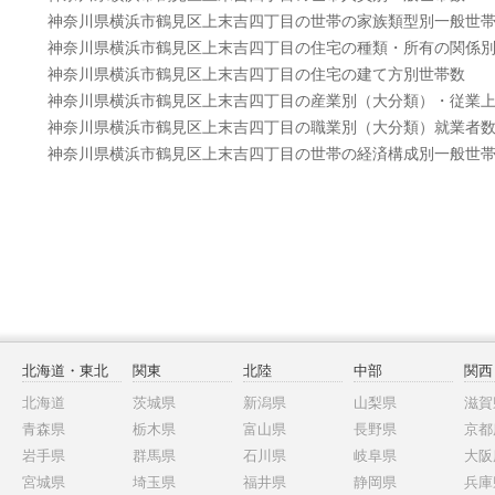
神奈川県横浜市鶴見区上末吉四丁目の世帯の家族類型別一般世
神奈川県横浜市鶴見区上末吉四丁目の住宅の種類・所有の関係
神奈川県横浜市鶴見区上末吉四丁目の住宅の建て方別世帯数
神奈川県横浜市鶴見区上末吉四丁目の産業別（大分類）・従業
神奈川県横浜市鶴見区上末吉四丁目の職業別（大分類）就業者
神奈川県横浜市鶴見区上末吉四丁目の世帯の経済構成別一般世
北海道・東北
関東
北陸
中部
関西
北海道
茨城県
新潟県
山梨県
滋賀
青森県
栃木県
富山県
長野県
京都
岩手県
群馬県
石川県
岐阜県
大阪
宮城県
埼玉県
福井県
静岡県
兵庫