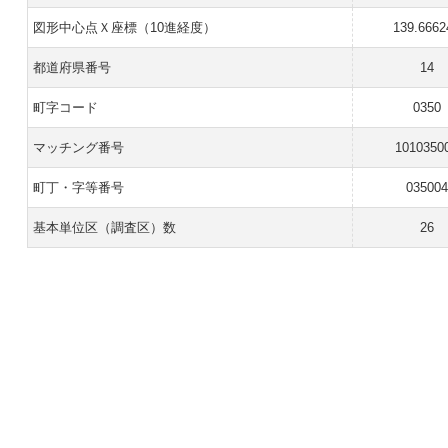
図形中心点Ｘ座標（10進経度）
139.6662
都道府県番号
14
町字コード
0350
マッチング番号
1010350
町丁・字等番号
035004
基本単位区（調査区）数
26