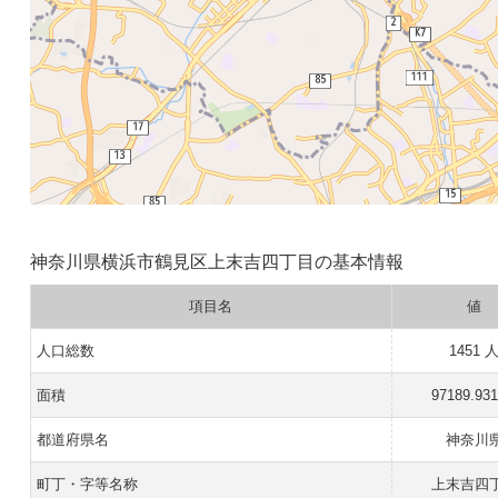
神奈川県横浜市鶴見区上末吉四丁目の基本情報
項目名
値
人口総数
1451 
面積
97189.93
都道府県名
神奈川
町丁・字等名称
上末吉四