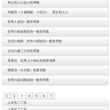
男女別人口及び世帯数
年齢別（５歳階級、４区分）、男女別人口
世帯人員別一般世帯数
世帯の家族類型別一般世帯数
住宅の種類・所有の関係別一般世帯数
住宅の建て方別世帯数
産業別・従業上の地位別就業者数
職業別（大分類）就業者数
世帯の経済構成別一般世帯数
1
2
3
4
5
6
7
上末吉二丁目
上末吉三丁目