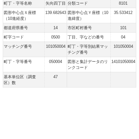
町丁・字等名称
矢向四丁目
分類コード
8101
図形中心点Ｘ座標
139.682643
図形中心点Ｙ座標（10
35.533412
（10進経度）
進緯度）
都道府県番号
14
市区町村番号
101
町字コード
0500
丁目、字などの番号
04
マッチング番号
101050004
町丁・字等別結果マッ
101050004
チング番号
町丁・字等番号
050004
図形と集計データのリ
14101050004
ンクコード
基本単位区（調査
47
区）数