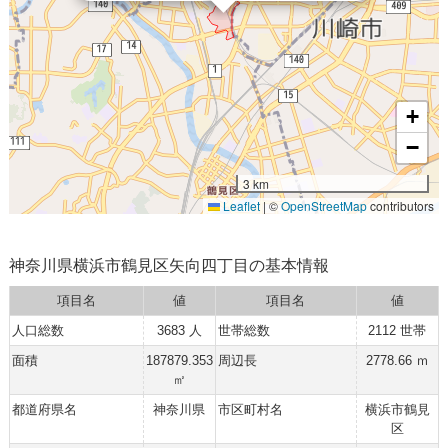
+
−
3 km
Leaflet
|
©
OpenStreetMap
contributors
神奈川県横浜市鶴見区矢向四丁目の基本情報
項目名
値
項目名
値
人口総数
3683 人
世帯総数
2112 世帯
面積
187879.353
周辺長
2778.66 ｍ
㎡
都道府県名
神奈川県
市区町村名
横浜市鶴見
区