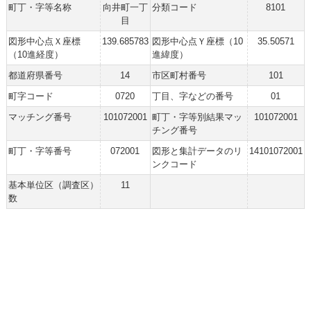
町丁・字等名称
向井町一丁
分類コード
8101
目
図形中心点Ｘ座標
139.685783
図形中心点Ｙ座標（10
35.50571
（10進経度）
進緯度）
都道府県番号
14
市区町村番号
101
町字コード
0720
丁目、字などの番号
01
マッチング番号
101072001
町丁・字等別結果マッ
101072001
チング番号
町丁・字等番号
072001
図形と集計データのリ
14101072001
ンクコード
基本単位区（調査区）
11
数