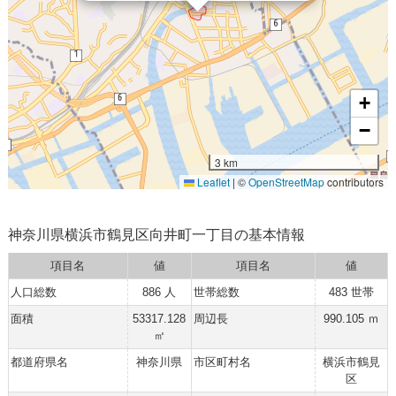
+
−
3 km
Leaflet
|
©
OpenStreetMap
contributors
神奈川県横浜市鶴見区向井町一丁目の基本情報
項目名
値
項目名
値
人口総数
886 人
世帯総数
483 世帯
面積
53317.128
周辺長
990.105 ｍ
㎡
都道府県名
神奈川県
市区町村名
横浜市鶴見
区