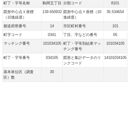
町丁・字等名称
駒岡五丁目
分類コード
8101
図形中心点Ｘ座標
139.650932
図形中心点Ｙ座標（10
35.534654
（10進経度）
進緯度）
都道府県番号
14
市区町村番号
101
町字コード
0341
丁目、字などの番号
05
マッチング番号
101034105
町丁・字等別結果マッ
101034105
チング番号
町丁・字等番号
034105
図形と集計データのリ
14101034105
ンクコード
基本単位区（調査
30
区）数