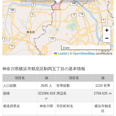
+
−
3 km
Leaflet
|
©
OpenStreetMap
contributors
神奈川県横浜市鶴見区駒岡五丁目の基本情報
項目名
値
項目名
値
人口総数
2645 人
世帯総数
1210 世帯
面積
321066.818
周辺長
2759.625 ｍ
㎡
都道府県名
神奈川県
市区町村名
横浜市鶴見
区