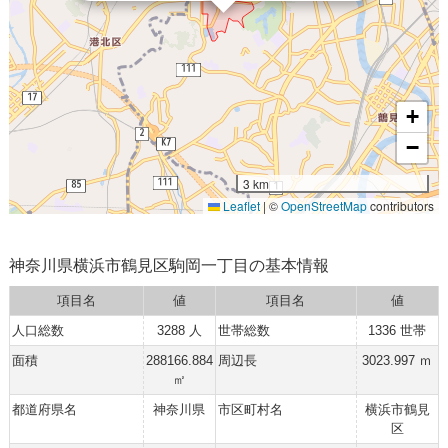
+
−
3 km
Leaflet
|
©
OpenStreetMap
contributors
神奈川県横浜市鶴見区駒岡一丁目の基本情報
項目名
値
項目名
値
人口総数
3288 人
世帯総数
1336 世帯
面積
288166.884
周辺長
3023.997 ｍ
㎡
都道府県名
神奈川県
市区町村名
横浜市鶴見
区