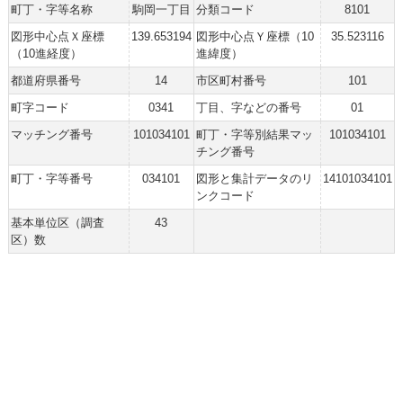
町丁・字等名称
駒岡一丁目
分類コード
8101
図形中心点Ｘ座標
139.653194
図形中心点Ｙ座標（10
35.523116
（10進経度）
進緯度）
都道府県番号
14
市区町村番号
101
町字コード
0341
丁目、字などの番号
01
マッチング番号
101034101
町丁・字等別結果マッ
101034101
チング番号
町丁・字等番号
034101
図形と集計データのリ
14101034101
ンクコード
基本単位区（調査
43
区）数