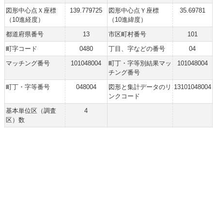
図形中心点Ｘ座標
139.779725
図形中心点Ｙ座標
35.69781
（10進経度）
（10進緯度）
都道府県番号
13
市区町村番号
101
町字コード
0480
丁目、字などの番号
04
マッチング番号
101048004
町丁・字等別結果マッ
101048004
チング番号
町丁・字等番号
048004
図形と集計データのリ
13101048004
ンクコード
基本単位区（調査
4
区）数