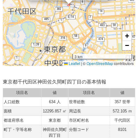
+
−
3 km
Leaflet
|
©
OpenStreetMap
contributors
東京都千代田区神田佐久間町四丁目の基本情報
項目名
値
項目名
値
人口総数
634 人
世帯総数
357 世帯
面積
12295.857 ㎡
周辺長
572.105 ｍ
都道府県名
東京都
市区町村名
千代田区
町丁・字等名称
神田佐久間町
分類コード
8101
四丁目