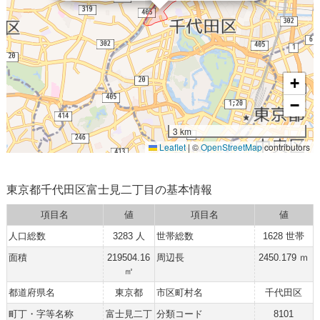
+
−
3 km
Leaflet
|
©
OpenStreetMap
contributors
東京都千代田区富士見二丁目の基本情報
項目名
値
項目名
値
人口総数
3283 人
世帯総数
1628 世帯
面積
219504.16
周辺長
2450.179 ｍ
㎡
都道府県名
東京都
市区町村名
千代田区
町丁・字等名称
富士見二丁
分類コード
8101