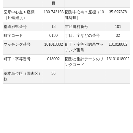
目
図形中心点Ｘ座標
139.743156
図形中心点Ｙ座標（10
35.697878
（10進経度）
進緯度）
都道府県番号
13
市区町村番号
101
町字コード
0180
丁目、字などの番号
02
マッチング番号
101018002
町丁・字等別結果マッ
101018002
チング番号
町丁・字等番号
018002
図形と集計データのリ
13101018002
ンクコード
基本単位区（調査区）
36
数