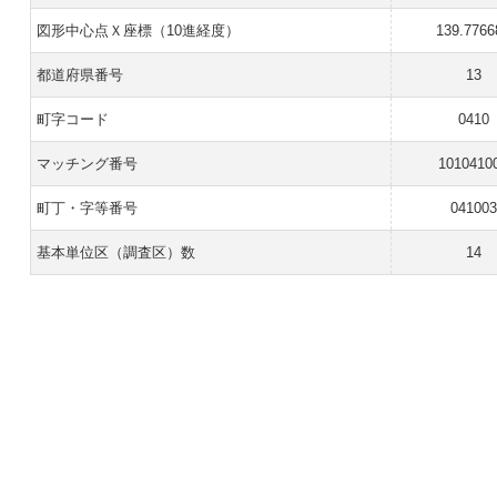
図形中心点Ｘ座標（10進経度）
139.7766
都道府県番号
13
町字コード
0410
マッチング番号
1010410
町丁・字等番号
041003
基本単位区（調査区）数
14