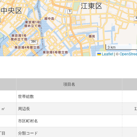
3 km
Leaflet
|
©
OpenStre
項目名
世帯総数
4 ㎡
周辺長
1
市区町村名
丁目
分類コード