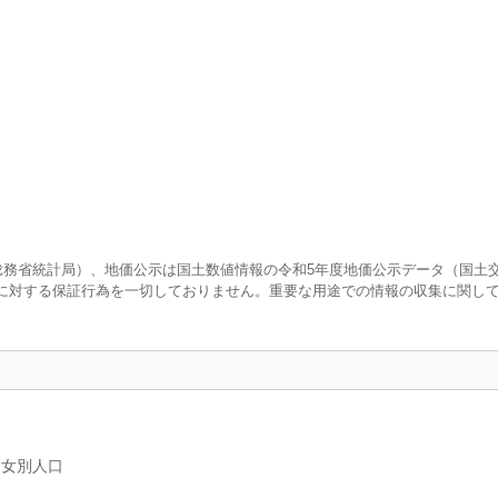
査（総務省統計局）、地価公示は国土数値情報の令和5年度地価公示データ（国土
に対する保証行為を一切しておりません。重要な用途での情報の収集に関し
男女別人口