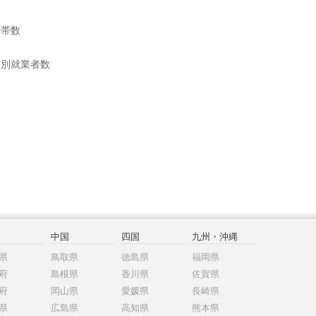
世帯数
位別就業者数
中国
四国
九州・沖縄
県
鳥取県
徳島県
福岡県
府
島根県
香川県
佐賀県
府
岡山県
愛媛県
長崎県
県
広島県
高知県
熊本県