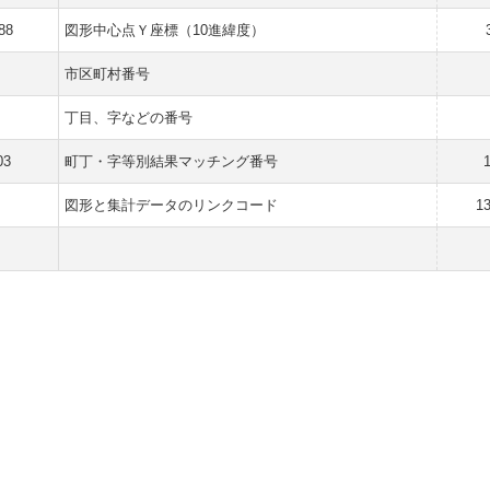
88
図形中心点Ｙ座標（10進緯度）
市区町村番号
丁目、字などの番号
03
町丁・字等別結果マッチング番号
図形と集計データのリンクコード
1