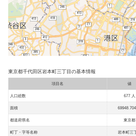
東京都千代田区岩本町三丁目の基本情報
項目名
値
人口総数
677 人
面積
69948.70
都道府県名
東京都
町丁・字等名称
岩本町三