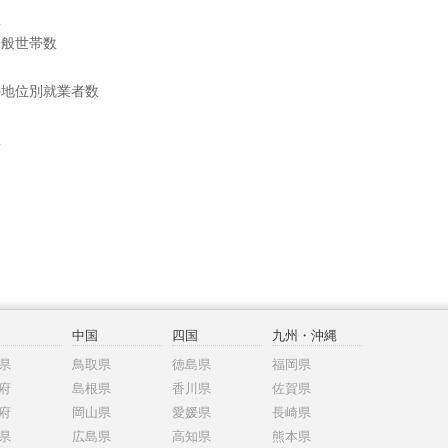
数
一般世帯数
の地位別就業者数
数
中国
四国
九州・沖縄
県
鳥取県
徳島県
福岡県
府
島根県
香川県
佐賀県
府
岡山県
愛媛県
長崎県
県
広島県
高知県
熊本県