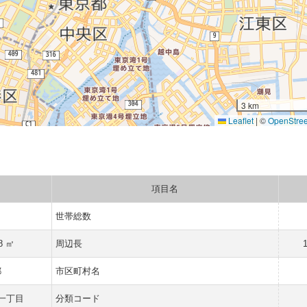
3 km
Leaflet
|
©
OpenStre
項目名
世帯総数
18 ㎡
周辺長
都
市区町村名
一丁目
分類コード