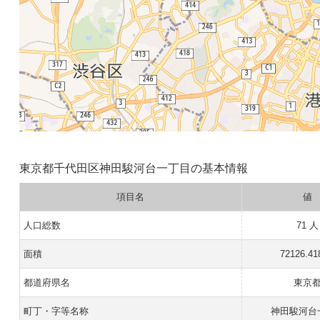
東京都千代田区神田駿河台一丁目の基本情報
項目名
値
人口総数
71 人
面積
72126.4
都道府県名
東京
町丁・字等名称
神田駿河台