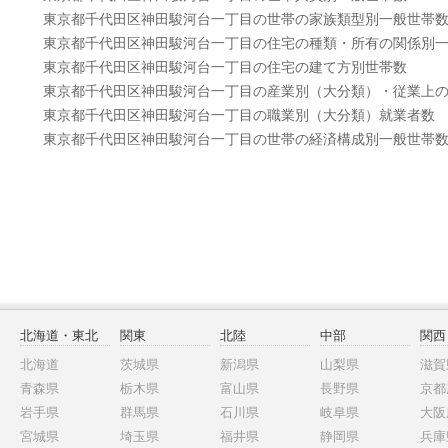
東京都千代田区神田駿河台一丁目の世帯の家族類型別一般世帯
東京都千代田区神田駿河台一丁目の住宅の種類・所有の関係別
東京都千代田区神田駿河台一丁目の住宅の建て方別世帯数
東京都千代田区神田駿河台一丁目の産業別（大分類）・従業上
東京都千代田区神田駿河台一丁目の職業別（大分類）就業者数
東京都千代田区神田駿河台一丁目の世帯の経済構成別一般世帯
北海道・東北
関東
北陸
中部
関西
北海道
茨城県
新潟県
山梨県
滋賀
青森県
栃木県
富山県
長野県
京都
岩手県
群馬県
石川県
岐阜県
大阪
宮城県
埼玉県
福井県
静岡県
兵庫