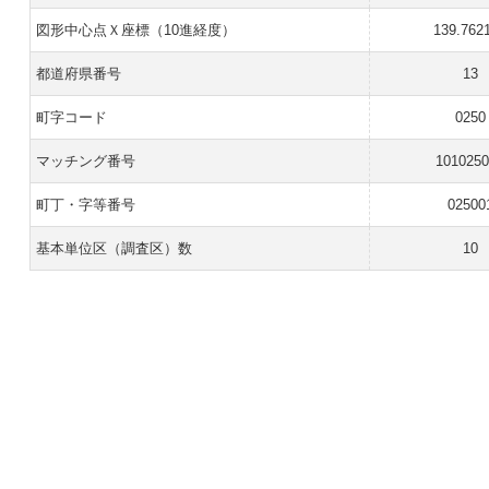
図形中心点Ｘ座標（10進経度）
139.762
都道府県番号
13
町字コード
0250
マッチング番号
101025
町丁・字等番号
02500
基本単位区（調査区）数
10