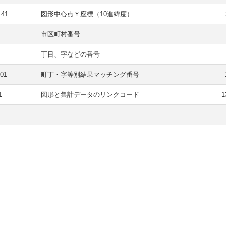
141
図形中心点Ｙ座標（10進緯度）
市区町村番号
丁目、字などの番号
001
町丁・字等別結果マッチング番号
1
図形と集計データのリンクコード
1