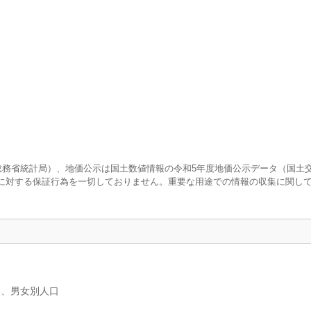
査（総務省統計局）、地価公示は国土数値情報の令和5年度地価公示データ（国土
に対する保証行為を一切しておりません。重要な用途での情報の収集に関し
）、男女別人口