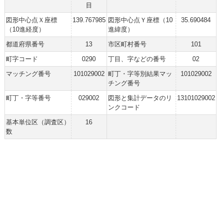
目
図形中心点Ｘ座標
139.767985
図形中心点Ｙ座標（10
35.690484
（10進経度）
進緯度）
都道府県番号
13
市区町村番号
101
町字コード
0290
丁目、字などの番号
02
マッチング番号
101029002
町丁・字等別結果マッ
101029002
チング番号
町丁・字等番号
029002
図形と集計データのリ
13101029002
ンクコード
基本単位区（調査区）
16
数