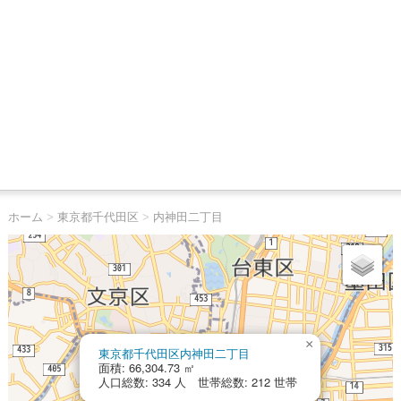
ホーム
>
東京都千代田区
>
内神田二丁目
×
東京都千代田区内神田二丁目
面積: 66,304.73 ㎡
人口総数: 334 人 世帯総数: 212 世帯