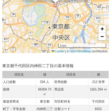
+
−
3 km
Leaflet
|
©
OpenStreetMap
contributors
東京都千代田区内神田二丁目の基本情報
項目名
値
項目名
値
人口総数
334 人
世帯総数
212 世帯
面積
66304.73
周辺長
1161.254 ｍ
㎡
都道府県名
東京都
市区町村名
千代田区
町丁・字等名称
内神田二丁
分類コード
8101