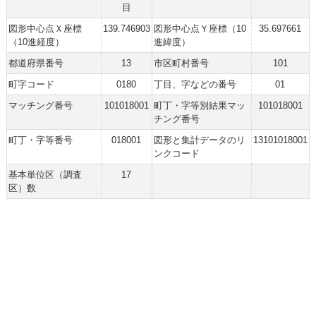
目
図形中心点Ｘ座標
139.746903
図形中心点Ｙ座標（10
35.697661
（10進経度）
進緯度）
都道府県番号
13
市区町村番号
101
町字コード
0180
丁目、字などの番号
01
マッチング番号
101018001
町丁・字等別結果マッ
101018001
チング番号
町丁・字等番号
018001
図形と集計データのリ
13101018001
ンクコード
基本単位区（調査
17
区）数