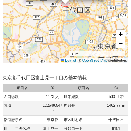
+
−
3 km
Leaflet
|
©
OpenStreetMap
contributors
東京都千代田区富士見一丁目の基本情報
項目名
値
項目名
値
人口総数
1173 人
世帯総数
530 世帯
面積
122549.547
周辺長
1462.77 ｍ
㎡
都道府県名
東京都
市区町村名
千代田区
町丁・字等名称
富士見一丁
分類コード
8101