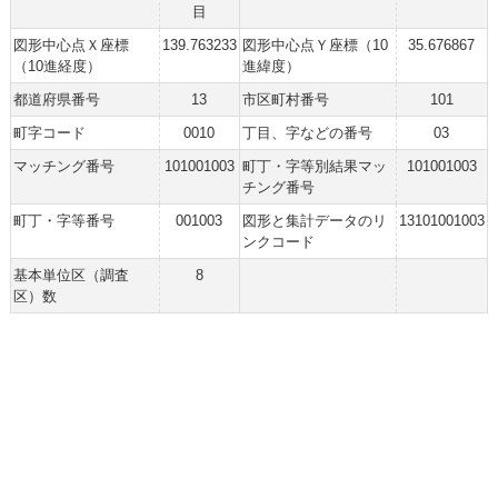
目
図形中心点Ｘ座標
139.763233
図形中心点Ｙ座標（10
35.676867
（10進経度）
進緯度）
都道府県番号
13
市区町村番号
101
町字コード
0010
丁目、字などの番号
03
マッチング番号
101001003
町丁・字等別結果マッ
101001003
チング番号
町丁・字等番号
001003
図形と集計データのリ
13101001003
ンクコード
基本単位区（調査
8
区）数