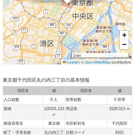
+
−
3 km
Leaflet
|
©
OpenStreetMap
contributors
東京都千代田区丸の内三丁目の基本情報
項目名
値
項目名
値
人口総数
0 人
世帯総数
0 世帯
面積
125331.122
周辺長
1528.013 ｍ
㎡
都道府県名
東京都
市区町村名
千代田区
町丁・字等名称
丸の内三丁
分類コード
8101