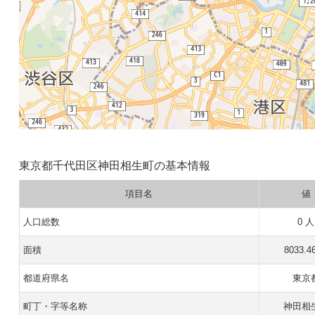
東京都千代田区神田相生町の基本情報
項目名
値
人口総数
0 人
面積
8033.4
都道府県名
東京
町丁・字等名称
神田相