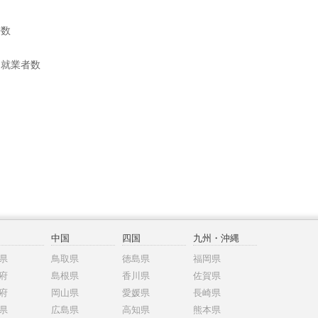
帯数
別就業者数
中国
四国
九州・沖縄
県
鳥取県
徳島県
福岡県
府
島根県
香川県
佐賀県
府
岡山県
愛媛県
長崎県
県
広島県
高知県
熊本県