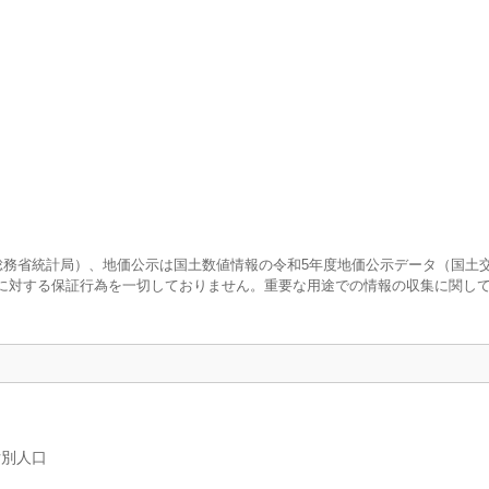
査（総務省統計局）、地価公示は国土数値情報の令和5年度地価公示データ（国土
に対する保証行為を一切しておりません。重要な用途での情報の収集に関し
女別人口