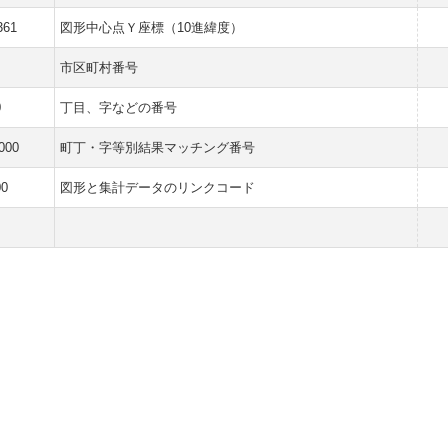
361
図形中心点Ｙ座標（10進緯度）
市区町村番号
0
丁目、字などの番号
000
町丁・字等別結果マッチング番号
00
図形と集計データのリンクコード