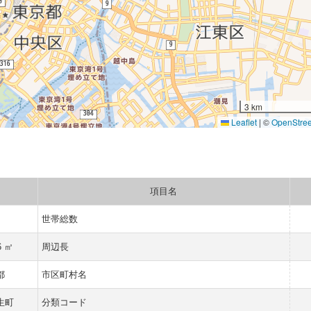
3 km
Leaflet
|
©
OpenStre
項目名
世帯総数
6 ㎡
周辺長
都
市区町村名
生町
分類コード