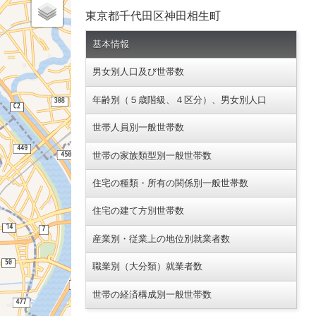
東京都千代田区神田相生町
基本情報
男女別人口及び世帯数
年齢別（５歳階級、４区分）、男女別人口
世帯人員別一般世帯数
世帯の家族類型別一般世帯数
住宅の種類・所有の関係別一般世帯数
住宅の建て方別世帯数
産業別・従業上の地位別就業者数
職業別（大分類）就業者数
世帯の経済構成別一般世帯数