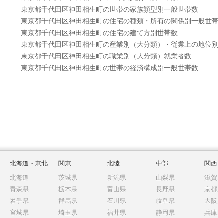
東京都千代田区神田相生町の世帯の家族類型別一般世帯数
東京都千代田区神田相生町の住宅の種類・所有の関係別一般世
東京都千代田区神田相生町の住宅の建て方別世帯数
東京都千代田区神田相生町の産業別（大分類）・従業上の地位
東京都千代田区神田相生町の職業別（大分類）就業者数
東京都千代田区神田相生町の世帯の経済構成別一般世帯数
北海道・東北
関東
北陸
中部
関西
北海道
茨城県
新潟県
山梨県
滋賀
青森県
栃木県
富山県
長野県
京都
岩手県
群馬県
石川県
岐阜県
大阪
宮城県
埼玉県
福井県
静岡県
兵庫