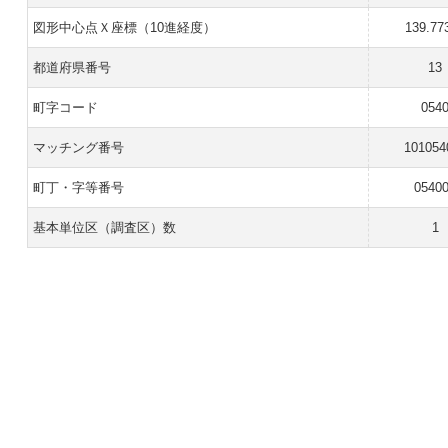
図形中心点Ｘ座標（10進経度）
139.77
都道府県番号
13
町字コード
054
マッチング番号
101054
町丁・字等番号
0540
基本単位区（調査区）数
1