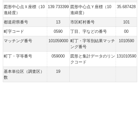
図形中心点Ｘ座標（10
139.733399
図形中心点Ｙ座標（10
35.687428
進経度）
進緯度）
都道府県番号
13
市区町村番号
101
町字コード
0590
丁目、字などの番号
00
マッチング番号
101059000
町丁・字等別結果マッチ
1010590
ング番号
町丁・字等番号
059000
図形と集計データのリン
131010590
クコード
基本単位区（調査区）
19
数