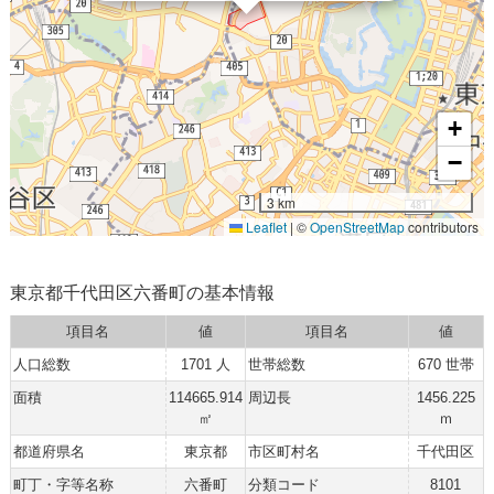
+
−
3 km
Leaflet
|
©
OpenStreetMap
contributors
東京都千代田区六番町の基本情報
項目名
値
項目名
値
人口総数
1701 人
世帯総数
670 世帯
面積
114665.914
周辺長
1456.225
㎡
ｍ
都道府県名
東京都
市区町村名
千代田区
町丁・字等名称
六番町
分類コード
8101