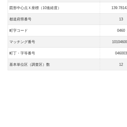
図形中心点Ｘ座標（10進経度）
139.7814
都道府県番号
13
町字コード
0460
マッチング番号
1010460
町丁・字等番号
046003
基本単位区（調査区）数
12