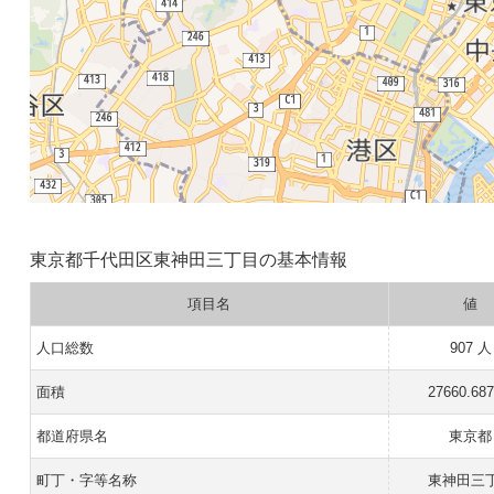
東京都千代田区東神田三丁目の基本情報
項目名
値
人口総数
907 人
面積
27660.68
都道府県名
東京都
町丁・字等名称
東神田三