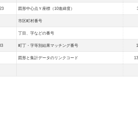
23
図形中心点Ｙ座標（10進緯度）
市区町村番号
丁目、字などの番号
03
町丁・字等別結果マッチング番号
図形と集計データのリンクコード
1