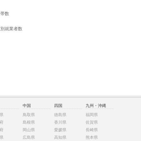
世帯数
位別就業者数
中国
四国
九州・沖縄
県
鳥取県
徳島県
福岡県
府
島根県
香川県
佐賀県
府
岡山県
愛媛県
長崎県
県
広島県
高知県
熊本県