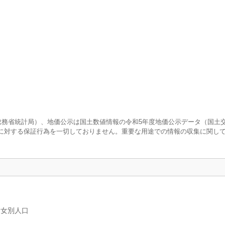
査（総務省統計局）、地価公示は国土数値情報の令和5年度地価公示データ（国土
に対する保証行為を一切しておりません。重要な用途での情報の収集に関し
男女別人口