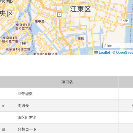
3 km
Leaflet
|
©
OpenStre
項目名
世帯総数
7 ㎡
周辺長
市区町村名
丁目
分類コード