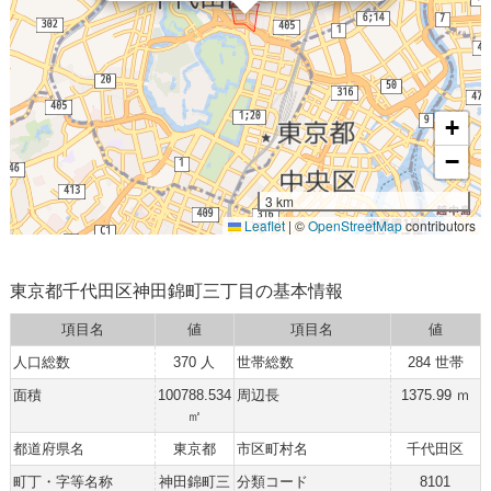
+
−
3 km
Leaflet
|
©
OpenStreetMap
contributors
東京都千代田区神田錦町三丁目の基本情報
項目名
値
項目名
値
人口総数
370 人
世帯総数
284 世帯
面積
100788.534
周辺長
1375.99 ｍ
㎡
都道府県名
東京都
市区町村名
千代田区
町丁・字等名称
神田錦町三
分類コード
8101