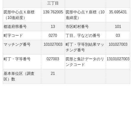
三丁目
図形中心点Ｘ座標
139.762005
図形中心点Ｙ座標（10
35.695431
（10進経度）
進緯度）
都道府県番号
13
市区町村番号
101
町字コード
0270
丁目、字などの番号
03
マッチング番号
101027003
町丁・字等別結果マッ
101027003
チング番号
町丁・字等番号
027003
図形と集計データのリ
13101027003
ンクコード
基本単位区（調査
21
区）数