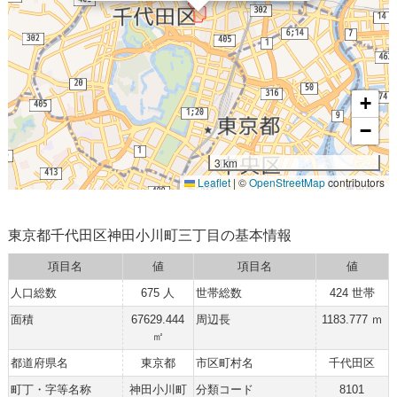
+
−
3 km
Leaflet
|
©
OpenStreetMap
contributors
東京都千代田区神田小川町三丁目の基本情報
項目名
値
項目名
値
人口総数
675 人
世帯総数
424 世帯
面積
67629.444
周辺長
1183.777 ｍ
㎡
都道府県名
東京都
市区町村名
千代田区
町丁・字等名称
神田小川町
分類コード
8101