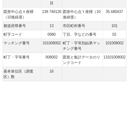
目
図形中心点Ｘ座標
139.740126
図形中心点Ｙ座標（10
35.680437
（10進経度）
進緯度）
都道府県番号
13
市区町村番号
101
町字コード
0080
丁目、字などの番号
02
マッチング番号
101008002
町丁・字等別結果マッ
101008002
チング番号
町丁・字等番号
008002
図形と集計データのリ
13101008002
ンクコード
基本単位区（調査
16
区）数