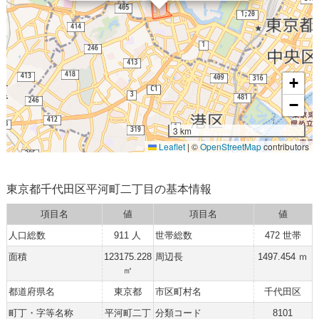
+
−
3 km
Leaflet
|
©
OpenStreetMap
contributors
東京都千代田区平河町二丁目の基本情報
項目名
値
項目名
値
人口総数
911 人
世帯総数
472 世帯
面積
123175.228
周辺長
1497.454 ｍ
㎡
都道府県名
東京都
市区町村名
千代田区
町丁・字等名称
平河町二丁
分類コード
8101