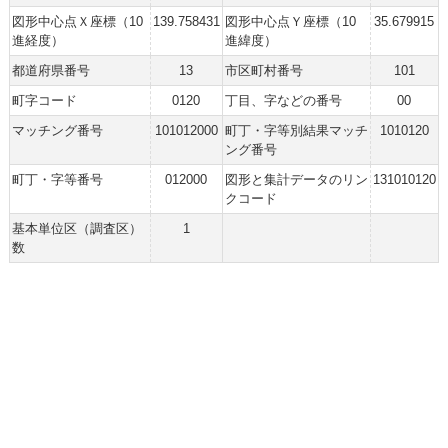
図形中心点Ｘ座標（10
139.758431
図形中心点Ｙ座標（10
35.679915
進経度）
進緯度）
都道府県番号
13
市区町村番号
101
町字コード
0120
丁目、字などの番号
00
マッチング番号
101012000
町丁・字等別結果マッチ
1010120
ング番号
町丁・字等番号
012000
図形と集計データのリン
131010120
クコード
基本単位区（調査区）
1
数