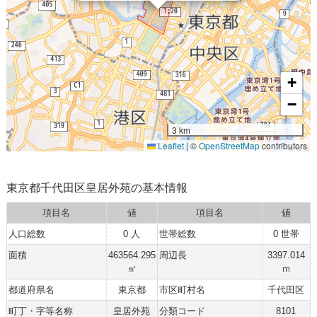
+
−
3 km
Leaflet
|
©
OpenStreetMap
contributors
東京都千代田区皇居外苑の基本情報
項目名
値
項目名
値
人口総数
0 人
世帯総数
0 世帯
面積
463564.295
周辺長
3397.014
㎡
ｍ
都道府県名
東京都
市区町村名
千代田区
町丁・字等名称
皇居外苑
分類コード
8101