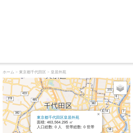
ホーム
>
東京都千代田区
>
皇居外苑
×
東京都千代田区皇居外苑
面積: 463,564.295 ㎡
人口総数: 0 人 世帯総数: 0 世帯