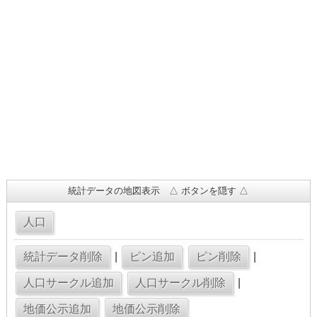
統計データの地図表示 △ ボタンを隠す △
|
|
|