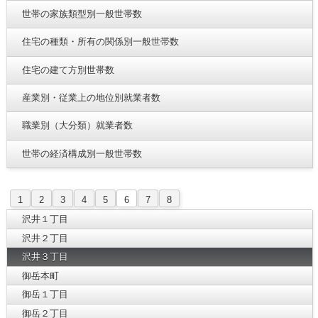
世帯の家族類型別一般世帯数
住宅の種類・所有の関係別一般世帯数
住宅の建て方別世帯数
産業別・従業上の地位別就業者数
職業別（大分類）就業者数
世帯の経済構成別一般世帯数
1
2
3
4
5
6
7
8
沢井１丁目
沢井２丁目
沢井３丁目
御岳本町
御岳１丁目
御岳２丁目