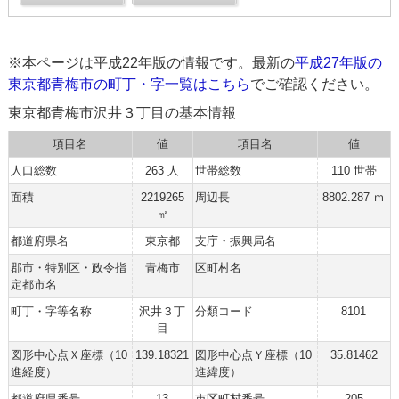
※本ページは平成22年版の情報です。最新の
平成27年版の
東京都青梅市の町丁・字一覧はこちら
でご確認ください。
東京都青梅市沢井３丁目の基本情報
項目名
値
項目名
値
人口総数
263 人
世帯総数
110 世帯
面積
2219265
周辺長
8802.287 ｍ
㎡
都道府県名
東京都
支庁・振興局名
郡市・特別区・政令指
青梅市
区町村名
定都市名
町丁・字等名称
沢井３丁
分類コード
8101
目
図形中心点Ｘ座標（10
139.18321
図形中心点Ｙ座標（10
35.81462
進経度）
進緯度）
都道府県番号
13
市区町村番号
205