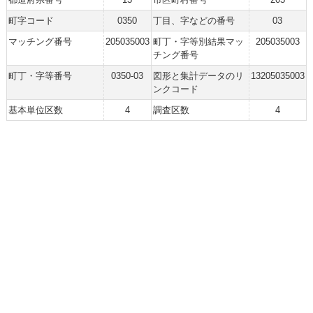
町字コード
0350
丁目、字などの番号
03
マッチング番号
205035003
町丁・字等別結果マッ
205035003
チング番号
町丁・字等番号
0350-03
図形と集計データのリ
13205035003
ンクコード
基本単位区数
4
調査区数
4