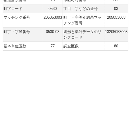
町字コード
0530
丁目、字などの番号
03
マッチング番号
205053003
町丁・字等別結果マッ
205053003
チング番号
町丁・字等番号
0530-03
図形と集計データのリ
13205053003
ンクコード
基本単位区数
77
調査区数
80