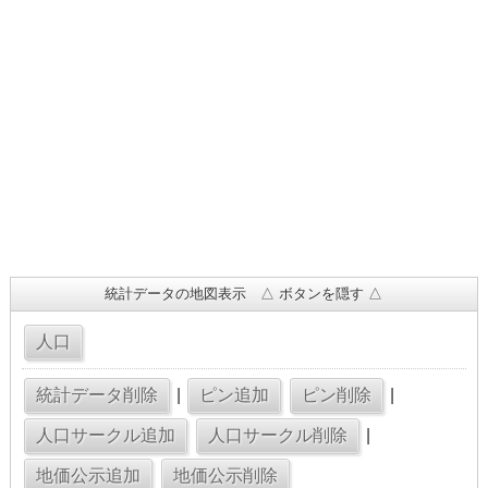
統計データの地図表示 △ ボタンを隠す △
|
|
|