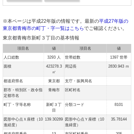
※本ページは平成22年版の情報です。最新の
平成27年版の
東京都青梅市の町丁・字一覧はこちら
でご確認ください。
東京都青梅市新町３丁目の基本情報
項目名
値
項目名
値
人口総数
3293 人
世帯総数
1397 世帯
面積
423278.3
周辺長
2830.943 ｍ
㎡
都道府県名
東京都
支庁・振興局名
郡市・特別区・政令指
青梅市
区町村名
定都市名
町丁・字等名称
新町３丁
分類コード
8101
目
図形中心点Ｘ座標（10
139.30289
図形中心点Ｙ座標（10
35.78144
進経度）
進緯度）
都道府県番号
13
市区町村番号
205