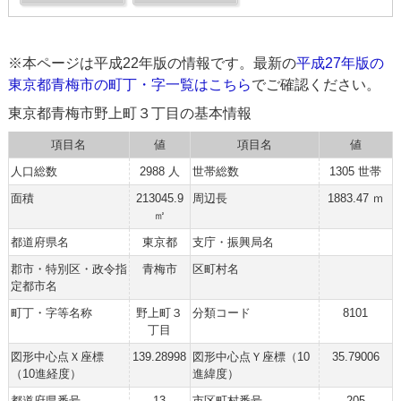
※本ページは平成22年版の情報です。最新の
平成27年版の
東京都青梅市の町丁・字一覧はこちら
でご確認ください。
東京都青梅市野上町３丁目の基本情報
項目名
値
項目名
値
人口総数
2988 人
世帯総数
1305 世帯
面積
213045.9
周辺長
1883.47 ｍ
㎡
都道府県名
東京都
支庁・振興局名
郡市・特別区・政令指
青梅市
区町村名
定都市名
町丁・字等名称
野上町３
分類コード
8101
丁目
図形中心点Ｘ座標
139.28998
図形中心点Ｙ座標（10
35.79006
（10進経度）
進緯度）
都道府県番号
13
市区町村番号
205