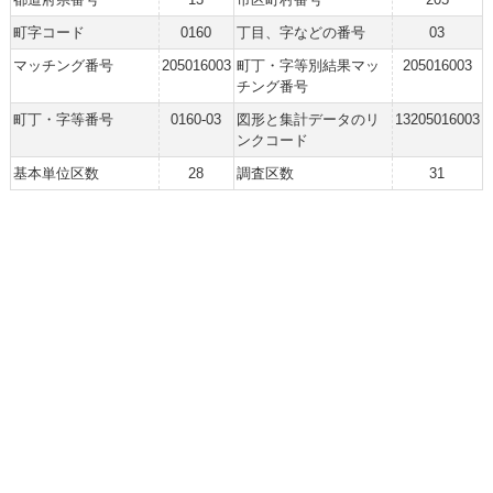
町字コード
0160
丁目、字などの番号
03
マッチング番号
205016003
町丁・字等別結果マッ
205016003
チング番号
町丁・字等番号
0160-03
図形と集計データのリ
13205016003
ンクコード
基本単位区数
28
調査区数
31