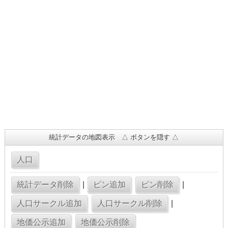
統計データの地図表示 △ ボタンを隠す △
|
|
|