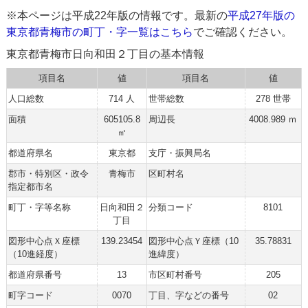
※本ページは平成22年版の情報です。最新の
平成27年版の
東京都青梅市の町丁・字一覧はこちら
でご確認ください。
東京都青梅市日向和田２丁目の基本情報
項目名
値
項目名
値
人口総数
714 人
世帯総数
278 世帯
面積
605105.8
周辺長
4008.989 ｍ
㎡
都道府県名
東京都
支庁・振興局名
郡市・特別区・政令
青梅市
区町村名
指定都市名
町丁・字等名称
日向和田２
分類コード
8101
丁目
図形中心点Ｘ座標
139.23454
図形中心点Ｙ座標（10
35.78831
（10進経度）
進緯度）
都道府県番号
13
市区町村番号
205
町字コード
0070
丁目、字などの番号
02