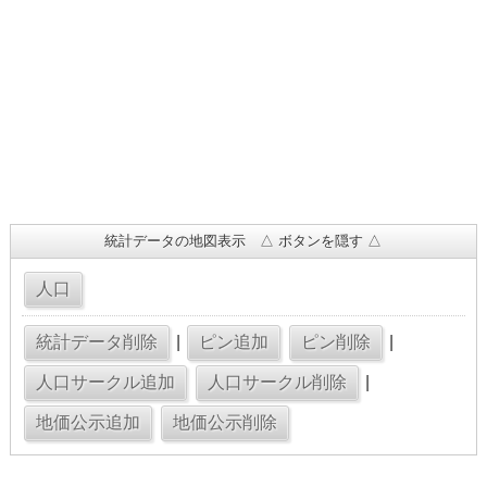
統計データの地図表示 △ ボタンを隠す △
|
|
|