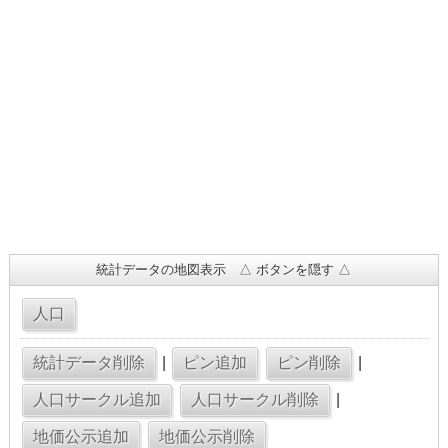
統計データの地図表示 △ ボタンを隠す △
|
|
|