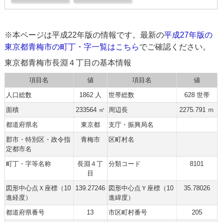
※本ページは平成22年版の情報です。最新の
平成27年版の
東京都青梅市の町丁・字一覧はこちら
でご確認ください。
東京都青梅市長淵４丁目の基本情報
項目名
値
項目名
値
人口総数
1862 人
世帯総数
628 世帯
面積
233564 ㎡
周辺長
2275.791 ｍ
都道府県名
東京都
支庁・振興局名
郡市・特別区・政令指
青梅市
区町村名
定都市名
町丁・字等名称
長淵４丁
分類コード
8101
目
図形中心点Ｘ座標（10
139.27246
図形中心点Ｙ座標（10
35.78026
進経度）
進緯度）
都道府県番号
13
市区町村番号
205