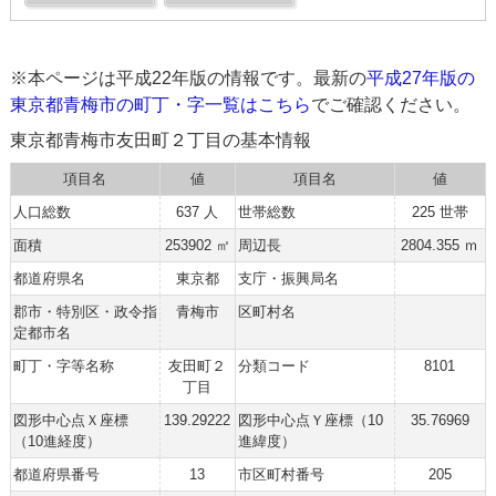
※本ページは平成22年版の情報です。最新の
平成27年版の
東京都青梅市の町丁・字一覧はこちら
でご確認ください。
東京都青梅市友田町２丁目の基本情報
項目名
値
項目名
値
人口総数
637 人
世帯総数
225 世帯
面積
253902 ㎡
周辺長
2804.355 ｍ
都道府県名
東京都
支庁・振興局名
郡市・特別区・政令指
青梅市
区町村名
定都市名
町丁・字等名称
友田町２
分類コード
8101
丁目
図形中心点Ｘ座標
139.29222
図形中心点Ｙ座標（10
35.76969
（10進経度）
進緯度）
都道府県番号
13
市区町村番号
205