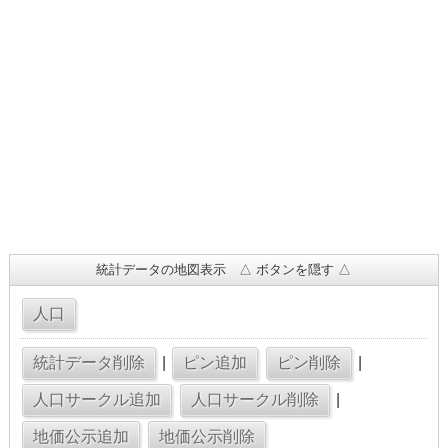
統計データの地図表示 △ ボタンを隠す △
|
|
|