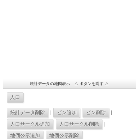
統計データの地図表示 △ ボタンを隠す △
|
|
|