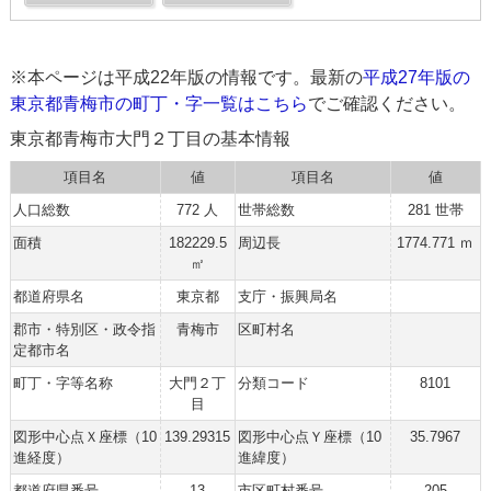
※本ページは平成22年版の情報です。最新の
平成27年版の
東京都青梅市の町丁・字一覧はこちら
でご確認ください。
東京都青梅市大門２丁目の基本情報
項目名
値
項目名
値
人口総数
772 人
世帯総数
281 世帯
面積
182229.5
周辺長
1774.771 ｍ
㎡
都道府県名
東京都
支庁・振興局名
郡市・特別区・政令指
青梅市
区町村名
定都市名
町丁・字等名称
大門２丁
分類コード
8101
目
図形中心点Ｘ座標（10
139.29315
図形中心点Ｙ座標（10
35.7967
進経度）
進緯度）
都道府県番号
13
市区町村番号
205