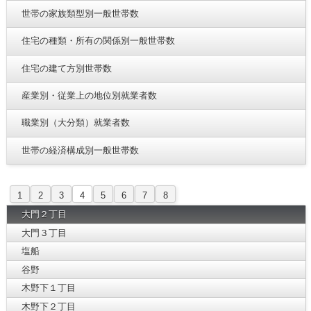
世帯の家族類型別一般世帯数
住宅の種類・所有の関係別一般世帯数
住宅の建て方別世帯数
産業別・従業上の地位別就業者数
職業別（大分類）就業者数
世帯の経済構成別一般世帯数
1
2
3
4
5
6
7
8
大門２丁目
大門３丁目
塩船
谷野
木野下１丁目
木野下２丁目