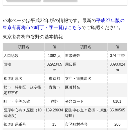
※本ページは平成22年版の情報です。最新の
平成27年版の
東京都青梅市の町丁・字一覧はこちら
でご確認ください。
東京都青梅市谷野の基本情報
項目名
値
項目名
値
人口総数
1092 人
世帯総数
374 世帯
面積
329234.5
周辺長
3098.024
㎡
ｍ
都道府県名
東京都
支庁・振興局名
郡市・特別区・政令指
青梅市
区町村名
定都市名
町丁・字等名称
谷野
分類コード
8101
図形中心点Ｘ座標（10
139.28934
図形中心点Ｙ座標（10進
35.80505
進経度）
緯度）
都道府県番号
13
市区町村番号
205