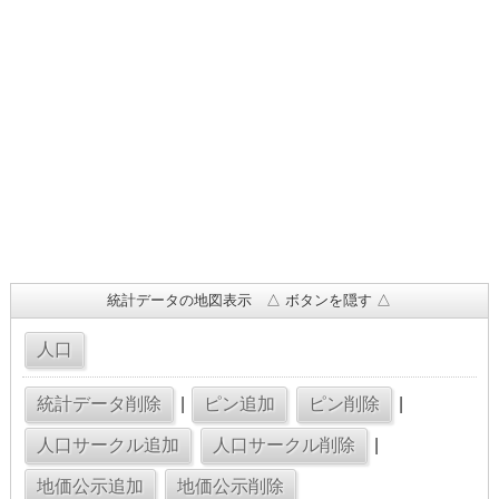
統計データの地図表示 △ ボタンを隠す △
|
|
|