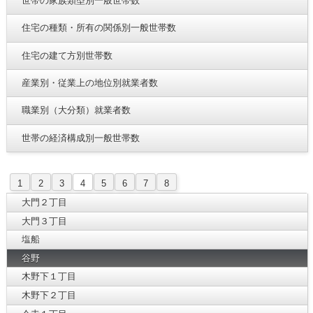
世帯の家族類型別一般世帯数
住宅の種類・所有の関係別一般世帯数
住宅の建て方別世帯数
産業別・従業上の地位別就業者数
職業別（大分類）就業者数
世帯の経済構成別一般世帯数
1
2
3
4
5
6
7
8
大門２丁目
大門３丁目
塩船
谷野
木野下１丁目
木野下２丁目